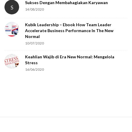
Sukses Dengan Membahagiakan Karyawan
S
14/08/2020
Kubik Leadership – Ebook How Team Leader
Accelerate Business Performance In The New
Normal
10/07/2020
Keahlian Wajib di Era New Normal: Mengelola
Stress
16/06/2020
S
i