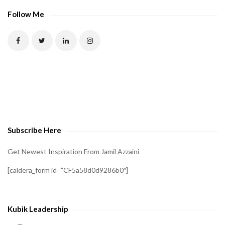
Follow Me
Subscribe Here
Get Newest Inspiration From Jamil Azzaini
[caldera_form id=”CF5a58d0d9286b0″]
Kubik Leadership