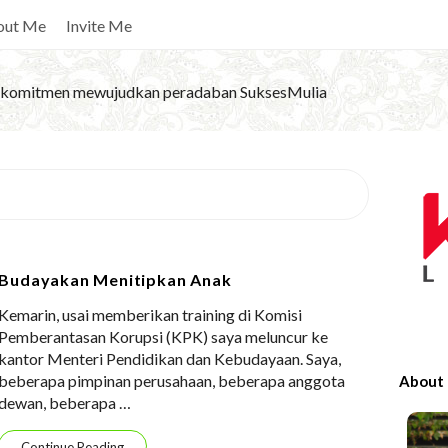
out Me
Invite Me
komitmen mewujudkan peradaban SuksesMulia
S
i
t
e
Budayakan Menitipkan Anak
S
Kemarin, usai memberikan training di Komisi
i
Pemberantasan Korupsi (KPK) saya meluncur ke
d
kantor Menteri Pendidikan dan Kebudayaan. Saya,
e
beberapa pimpinan perusahaan, beberapa anggota
About
b
dewan, beberapa
…
a
Continue Reading