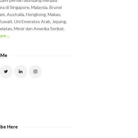
zzaini pernah diundang menjadi
ra di Singapore, Malaysia, Brunei
am, Australia, Hongkong, Makao,
uwait, Uni Emerates Arab, Jepang,
elatan, Mesir dan Amerika Serikat.
re ...
 Me
ibe Here