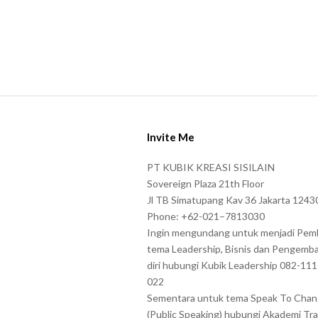
S
i
Invite Me
t
e
PT KUBIK KREASI SISILAIN
F
Sovereign Plaza 21th Floor
o
Jl TB Simatupang Kav 36 Jakarta 1243
Phone: +62-021–7813030
o
Ingin mengundang untuk menjadi Pem
t
tema Leadership, Bisnis dan Pengemb
e
diri hubungi Kubik Leadership 082-11
r
022
Sementara untuk tema Speak To Cha
(Public Speaking) hubungi Akademi Tra