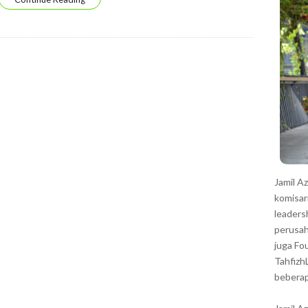
r
Jamil A
komisar
leaders
perusah
juga Fo
Tahfizh
beberap