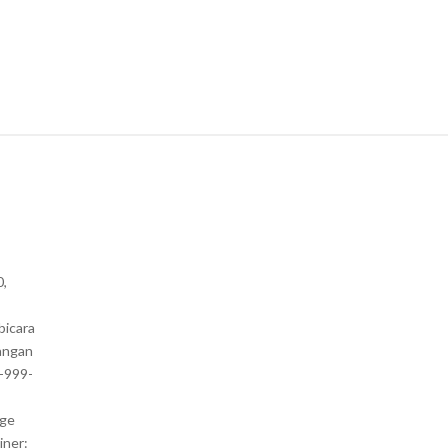
0,
bicara
angan
1-999-
nge
iner: