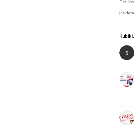
Get New
[calder
Kubik 
S