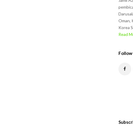
Jamil A
pembica
Darusal
Oman, K
Korea S
Read Mo
Follow
Subscr