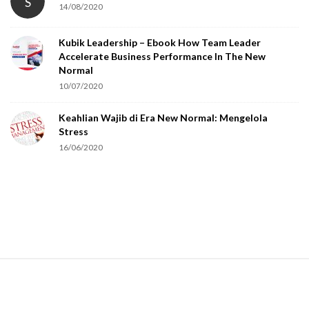
S
14/08/2020
Kubik Leadership – Ebook How Team Leader
Accelerate Business Performance In The New
Normal
10/07/2020
Keahlian Wajib di Era New Normal: Mengelola
Stress
16/06/2020
S
i
t