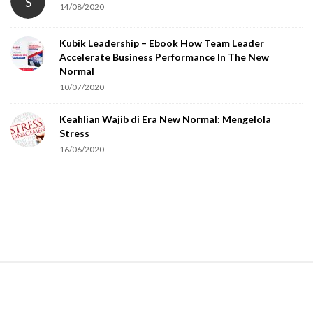
S
14/08/2020
Kubik Leadership – Ebook How Team Leader
Accelerate Business Performance In The New
Normal
10/07/2020
Keahlian Wajib di Era New Normal: Mengelola
Stress
16/06/2020
S
i
t