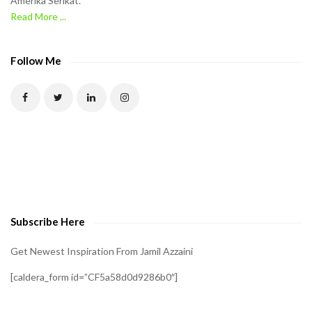
Amerika Serikat.
Read More ...
Follow Me
Subscribe Here
Get Newest Inspiration From Jamil Azzaini
[caldera_form id=”CF5a58d0d9286b0″]