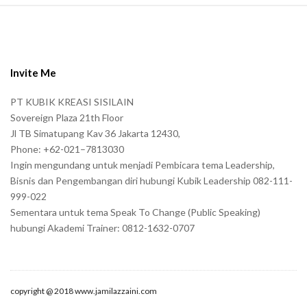
S
i
t
e
Invite Me
F
PT KUBIK KREASI SISILAIN
o
Sovereign Plaza 21th Floor
o
Jl TB Simatupang Kav 36 Jakarta 12430,
t
Phone: +62-021–7813030
e
Ingin mengundang untuk menjadi Pembicara tema Leadership,
r
Bisnis dan Pengembangan diri hubungi Kubik Leadership 082-111-
999-022
Sementara untuk tema Speak To Change (Public Speaking)
hubungi Akademi Trainer: 0812-1632-0707
copyright @ 2018 www.jamilazzaini.com