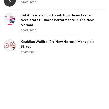
S
14/08/2020
Kubik Leadership – Ebook How Team Leader
Accelerate Business Performance In The New
Normal
10/07/2020
Keahlian Wajib di Era New Normal: Mengelola
Stress
16/06/2020
S
i
t