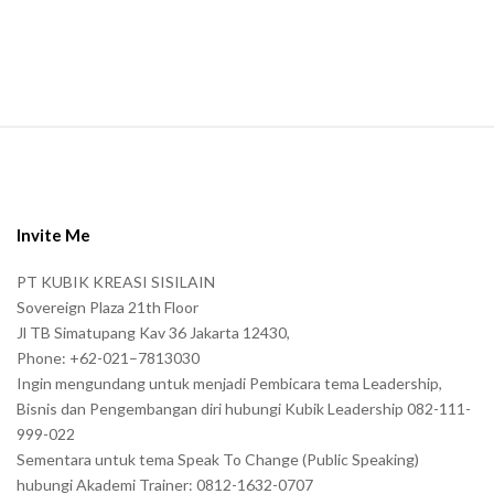
S
i
t
e
Invite Me
F
PT KUBIK KREASI SISILAIN
o
Sovereign Plaza 21th Floor
o
Jl TB Simatupang Kav 36 Jakarta 12430,
t
Phone: +62-021–7813030
e
Ingin mengundang untuk menjadi Pembicara tema Leadership,
r
Bisnis dan Pengembangan diri hubungi Kubik Leadership 082-111-
999-022
Sementara untuk tema Speak To Change (Public Speaking)
hubungi Akademi Trainer: 0812-1632-0707