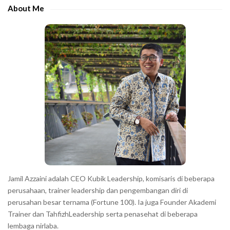
e
About Me
b
a
r
Jamil Azzaini adalah CEO Kubik Leadership, komisaris di beberapa
perusahaan, trainer leadership dan pengembangan diri di
perusahan besar ternama (Fortune 100). Ia juga Founder Akademi
Trainer dan TahfizhLeadership serta penasehat di beberapa
lembaga nirlaba.