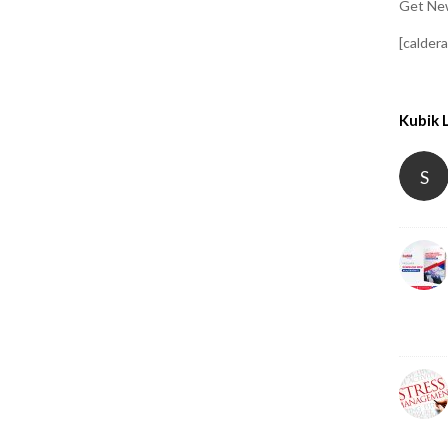
Get New
[calder
Kubik 
S