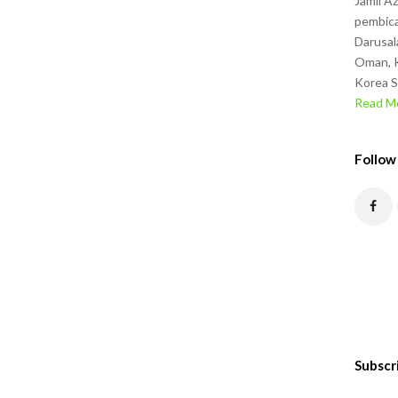
Jamil A
pembica
Darusal
Oman, K
Korea S
Read Mo
Follow
Subscr