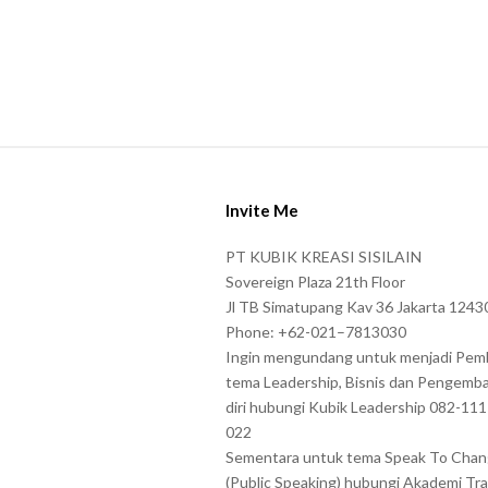
S
i
Invite Me
t
e
PT KUBIK KREASI SISILAIN
F
Sovereign Plaza 21th Floor
o
Jl TB Simatupang Kav 36 Jakarta 1243
Phone: +62-021–7813030
o
Ingin mengundang untuk menjadi Pem
t
tema Leadership, Bisnis dan Pengemb
e
diri hubungi Kubik Leadership 082-11
r
022
Sementara untuk tema Speak To Cha
(Public Speaking) hubungi Akademi Tra