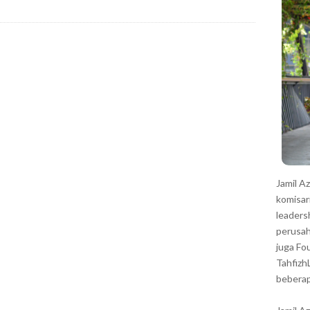
r
Jamil A
komisar
leaders
perusah
juga Fo
Tahfizh
beberap