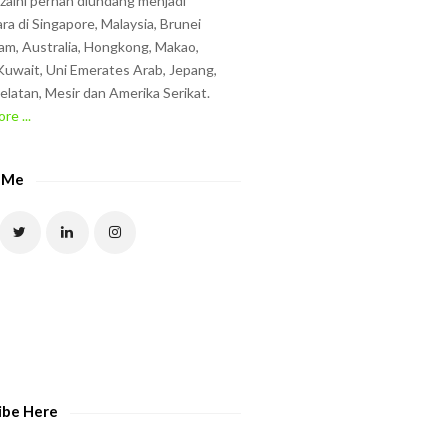
zzaini pernah diundang menjadi
ra di Singapore, Malaysia, Brunei
am, Australia, Hongkong, Makao,
uwait, Uni Emerates Arab, Jepang,
elatan, Mesir dan Amerika Serikat.
re ...
 Me
ibe Here