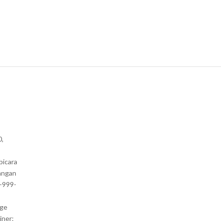
0,
bicara
angan
1-999-
nge
iner: