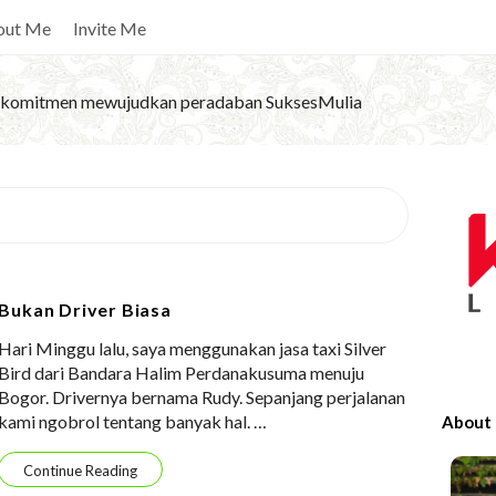
out Me
Invite Me
komitmen mewujudkan peradaban SuksesMulia
S
i
t
e
Bukan Driver Biasa
S
Hari Minggu lalu, saya menggunakan jasa taxi Silver
i
Bird dari Bandara Halim Perdanakusuma menuju
d
Bogor. Drivernya bernama Rudy. Sepanjang perjalanan
e
kami ngobrol tentang banyak hal.
…
About
b
a
Continue Reading