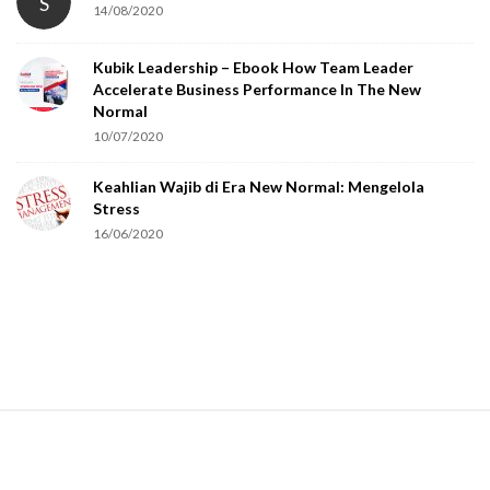
S
14/08/2020
Kubik Leadership – Ebook How Team Leader
Accelerate Business Performance In The New
Normal
10/07/2020
Keahlian Wajib di Era New Normal: Mengelola
Stress
16/06/2020
S
i
t