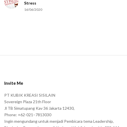
Stress
16/06/2020
S
i
t
e
Invite Me
F
PT KUBIK KREASI SISILAIN
o
Sovereign Plaza 21th Floor
o
Jl TB Simatupang Kav 36 Jakarta 12430,
t
Phone: +62-021–7813030
e
Ingin mengundang untuk menjadi Pembicara tema Leadership,