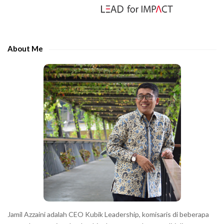
S
i
d
e
About Me
b
a
r
Jamil Azzaini adalah CEO Kubik Leadership, komisaris di beberapa