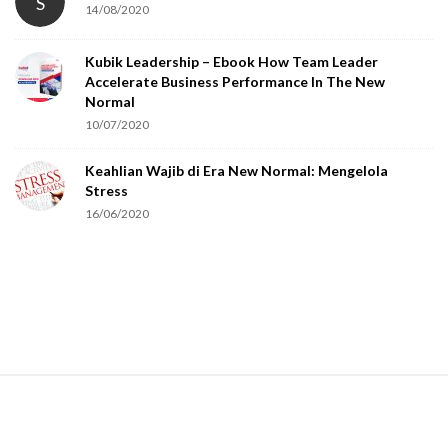
S
14/08/2020
Kubik Leadership – Ebook How Team Leader
Accelerate Business Performance In The New
Normal
10/07/2020
Keahlian Wajib di Era New Normal: Mengelola
Stress
16/06/2020
S
i
t