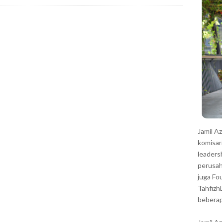
r
Jamil A
komisar
leaders
perusah
juga Fo
Tahfizh
beberap