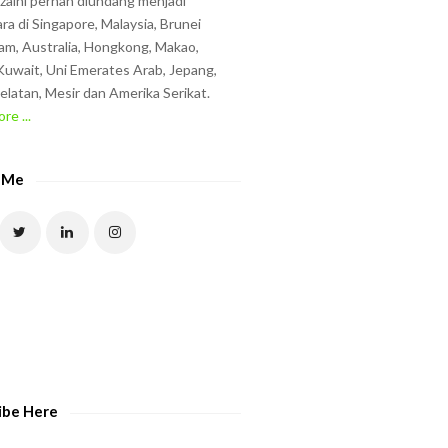
zzaini pernah diundang menjadi
ra di Singapore, Malaysia, Brunei
am, Australia, Hongkong, Makao,
uwait, Uni Emerates Arab, Jepang,
elatan, Mesir dan Amerika Serikat.
re ...
 Me
ibe Here