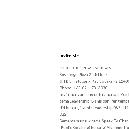
S
i
Invite Me
t
e
PT KUBIK KREASI SISILAIN
F
Sovereign Plaza 21th Floor
o
Jl TB Simatupang Kav 36 Jakarta 1243
Phone: +62-021–7813030
o
Ingin mengundang untuk menjadi Pem
t
tema Leadership, Bisnis dan Pengemb
e
diri hubungi Kubik Leadership 082-11
r
022
Sementara untuk tema Speak To Cha
(Public Speaking) hubungi Akademi Tra