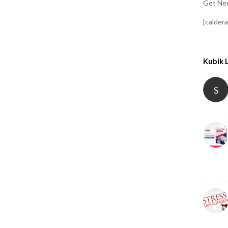
Get New
[calder
Kubik 
S