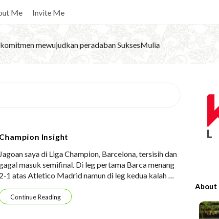
out Me
Invite Me
komitmen mewujudkan peradaban SuksesMulia
S
i
t
e
Champion Insight
S
Jagoan saya di Liga Champion, Barcelona, tersisih dan
i
gagal masuk semifinal. Di leg pertama Barca menang
d
2-1 atas Atletico Madrid namun di leg kedua kalah
…
e
About
b
Continue Reading
a