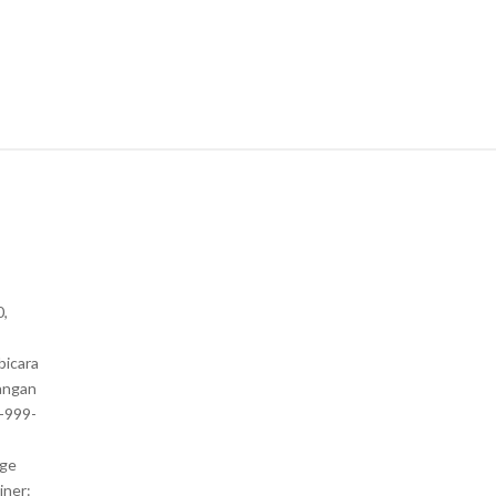
0,
bicara
angan
1-999-
nge
iner: