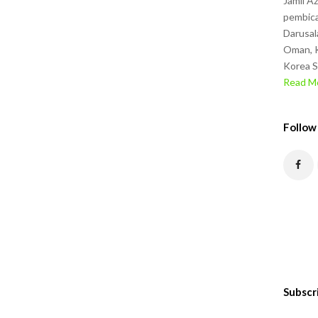
Jamil A
pembica
Darusal
Oman, K
Korea S
Read Mo
Follow
Subscr