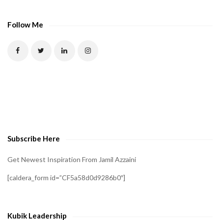
Follow Me
Subscribe Here
Get Newest Inspiration From Jamil Azzaini
[caldera_form id=”CF5a58d0d9286b0″]
Kubik Leadership