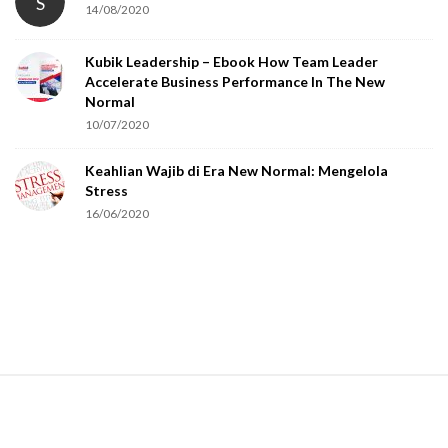
S
14/08/2020
Kubik Leadership – Ebook How Team Leader
Accelerate Business Performance In The New
Normal
10/07/2020
Keahlian Wajib di Era New Normal: Mengelola
Stress
16/06/2020
S
i
t