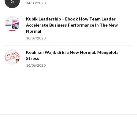
S
14/08/2020
Kubik Leadership – Ebook How Team Leader
Accelerate Business Performance In The New
Normal
10/07/2020
Keahlian Wajib di Era New Normal: Mengelola
Stress
16/06/2020
S
i
t