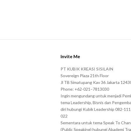
S
i
Invite Me
t
e
PT KUBIK KREASI SISILAIN
F
Sovereign Plaza 21th Floor
o
Jl TB Simatupang Kav 36 Jakarta 1243
Phone: +62-021–7813030
o
Ingin mengundang untuk menjadi Pem
t
tema Leadership, Bisnis dan Pengemb
e
diri hubungi Kubik Leadership 082-11
r
022
Sementara untuk tema Speak To Cha
(Public Speaking) hubungi Akademi Tra