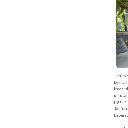
r
Jamil A
komisar
leaders
perusah
juga Fo
Tahfizh
beberap