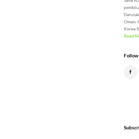
Jamil A
pembica
Darusal
Oman, K
Korea S
Read Mo
Follow
Subscr