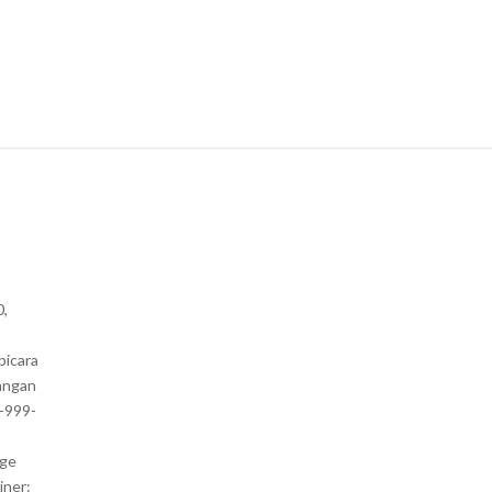
0,
bicara
angan
1-999-
nge
iner: