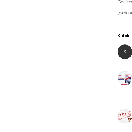
Get New
[calder
Kubik 
S