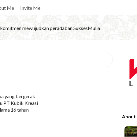
out Me
Invite Me
komitmen mewujudkan peradaban SuksesMulia
S
i
t
e
S
ya yang bergerak
i
u PT Kubik Kreasi
d
Selama 16 tahun
e
About
b
a