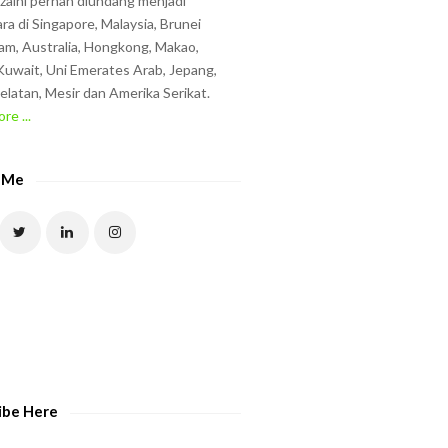
zzaini pernah diundang menjadi
ra di Singapore, Malaysia, Brunei
am, Australia, Hongkong, Makao,
uwait, Uni Emerates Arab, Jepang,
elatan, Mesir dan Amerika Serikat.
re ...
 Me
ibe Here