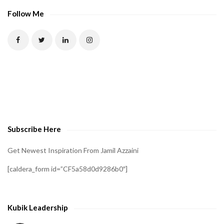
Follow Me
Subscribe Here
Get Newest Inspiration From Jamil Azzaini
[caldera_form id=”CF5a58d0d9286b0″]
Kubik Leadership