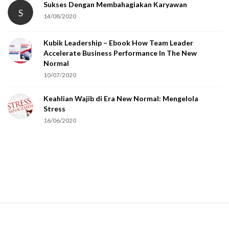
Sukses Dengan Membahagiakan Karyawan
S
14/08/2020
Kubik Leadership – Ebook How Team Leader
Accelerate Business Performance In The New
Normal
10/07/2020
Keahlian Wajib di Era New Normal: Mengelola
Stress
16/06/2020
S
i