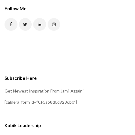
Follow Me
Subscribe Here
Get Newest Inspiration From Jamil Azzaini
[caldera_form id=”CF5a58d0d9286b0″]
Kubik Leadership