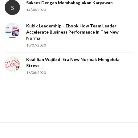
Sukses Dengan Membahagiakan Karyawan
S
14/08/2020
Kubik Leadership – Ebook How Team Leader
Accelerate Business Performance In The New
Normal
10/07/2020
Keahlian Wajib di Era New Normal: Mengelola
Stress
16/06/2020
S
i