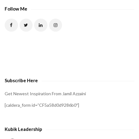
Follow Me
Subscribe Here
Get Newest Inspiration From Jamil Azzaini
[caldera_form id=”CF5a58d0d9286b0″]
Kubik Leadership