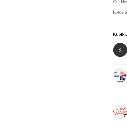
Get New
[calder
Kubik 
S