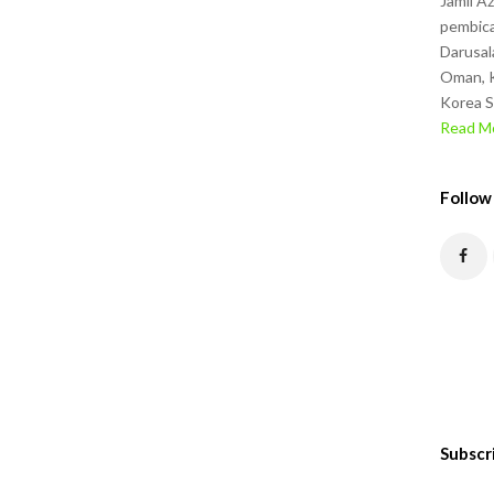
Jamil A
pembica
Darusal
Oman, K
Korea S
Read Mo
Follow
Subscr