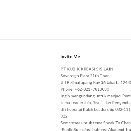
S
i
Invite Me
t
e
PT KUBIK KREASI SISILAIN
F
Sovereign Plaza 21th Floor
o
Jl TB Simatupang Kav 36 Jakarta 1243
Phone: +62-021–7813030
o
Ingin mengundang untuk menjadi Pem
t
tema Leadership, Bisnis dan Pengemb
e
diri hubungi Kubik Leadership 082-11
r
022
Sementara untuk tema Speak To Cha
(Public Speaking) hubungi Akademi Tra