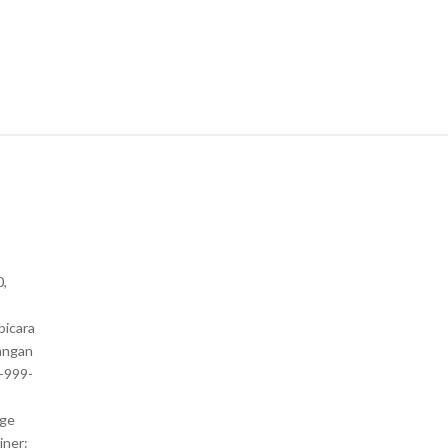
0,
bicara
angan
1-999-
nge
iner: