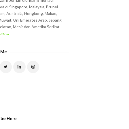
zzaini pernah diundang menjadi
ra di Singapore, Malaysia, Brunei
am, Australia, Hongkong, Makao,
uwait, Uni Emerates Arab, Jepang,
elatan, Mesir dan Amerika Serikat.
re ...
 Me
ibe Here