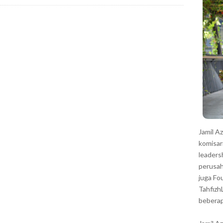
r
Jamil A
komisar
leaders
perusah
juga Fo
Tahfizh
beberap