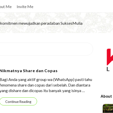
out Me
Invite Me
komitmen mewujudkan peradaban SuksesMulia
S
i
t
e
Nikmatnya Share dan Copas
S
Bagi Anda yang aktif group wa (WhatsApp) pasti tahu
i
fenomena share dan copas dari sebelah. Dan diantara
d
yang dishare dan dicopas itu banyak yang isinya
…
e
About
b
Continue Reading
a