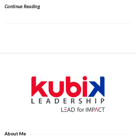
Continue Reading
S
i
t
e
S
i
d
e
About Me