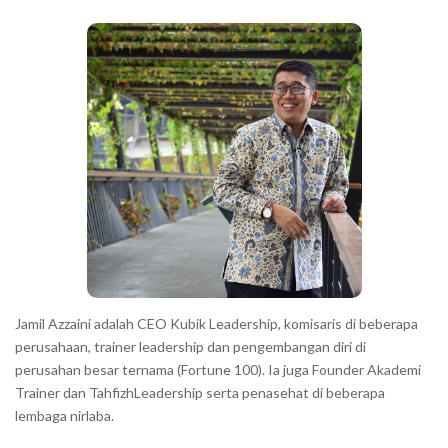
b
a
r
Jamil Azzaini adalah CEO Kubik Leadership, komisaris di beberapa
perusahaan, trainer leadership dan pengembangan diri di
perusahan besar ternama (Fortune 100). Ia juga Founder Akademi
Trainer dan TahfizhLeadership serta penasehat di beberapa
lembaga nirlaba.