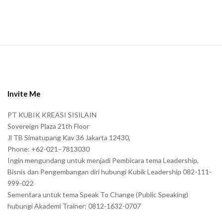
S
i
t
e
Invite Me
F
PT KUBIK KREASI SISILAIN
o
Sovereign Plaza 21th Floor
o
Jl TB Simatupang Kav 36 Jakarta 12430,
t
Phone: +62-021–7813030
e
Ingin mengundang untuk menjadi Pembicara tema Leadership,
r
Bisnis dan Pengembangan diri hubungi Kubik Leadership 082-111-
999-022
Sementara untuk tema Speak To Change (Public Speaking)
hubungi Akademi Trainer: 0812-1632-0707