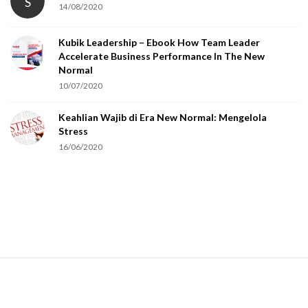
S
14/08/2020
Kubik Leadership – Ebook How Team Leader
Accelerate Business Performance In The New
Normal
10/07/2020
Keahlian Wajib di Era New Normal: Mengelola
Stress
16/06/2020
S
i
t