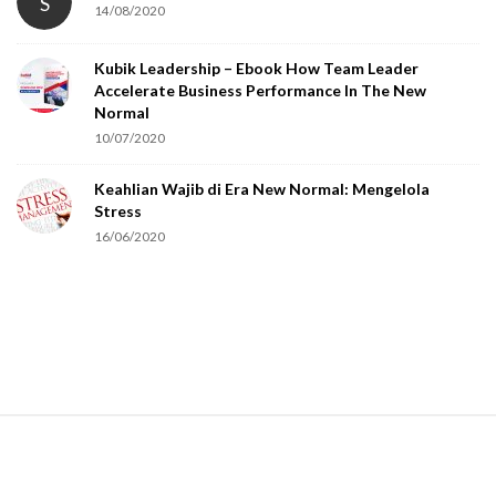
S
14/08/2020
Kubik Leadership – Ebook How Team Leader
Accelerate Business Performance In The New
Normal
10/07/2020
Keahlian Wajib di Era New Normal: Mengelola
Stress
16/06/2020
S
i
t