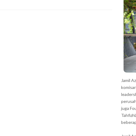
r
Jamil A
komisar
leaders
perusah
juga Fo
Tahfizh
beberap