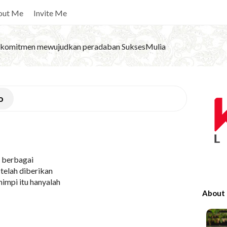
out Me
Invite Me
komitmen mewujudkan peradaban SuksesMulia
S
o
i
t
e
S
n berbagai
i
telah diberikan
d
impi itu hanyalah
e
About
b
a