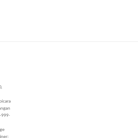
0,
bicara
angan
1-999-
nge
iner: