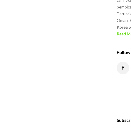
Jamil A
pembica
Darusal
Oman, K
Korea S
Read Mo
Follow
Subscr