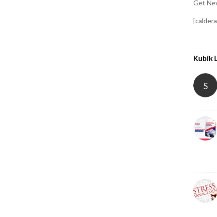
Get New
[calder
Kubik 
S