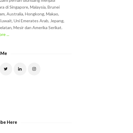
zzaini pernah diundang menjadi
ra di Singapore, Malaysia, Brunei
am, Australia, Hongkong, Makao,
uwait, Uni Emerates Arab, Jepang,
elatan, Mesir dan Amerika Serikat.
re ...
 Me
ibe Here