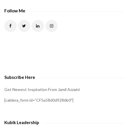
Follow Me
Subscribe Here
Get Newest Inspiration From Jamil Azzaini
[caldera_form id=”CF5a58d0d9286b0″]
Kubik Leadership