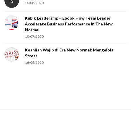
S
14/08/2020
Kubik Leadership – Ebook How Team Leader
Accelerate Business Performance In The New
Normal
10/07/2020
Keahlian Wajib di Era New Normal: Mengelola
Stress
16/06/2020
S
i
t