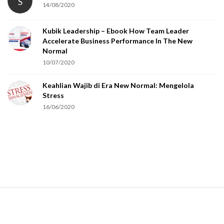
S
14/08/2020
Kubik Leadership – Ebook How Team Leader
Accelerate Business Performance In The New
Normal
10/07/2020
Keahlian Wajib di Era New Normal: Mengelola
Stress
16/06/2020
S
i
t