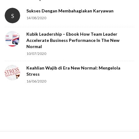
a
t
Sukses Dengan Membahagiakan Karyawan
S
14/08/2020
y
o
Kubik Leadership – Ebook How Team Leader
u
Accelerate Business Performance In The New
a
Normal
r
10/07/2020
e
Keahlian Wajib di Era New Normal: Mengelola
h
Stress
u
16/06/2020
m
a
n
.
S