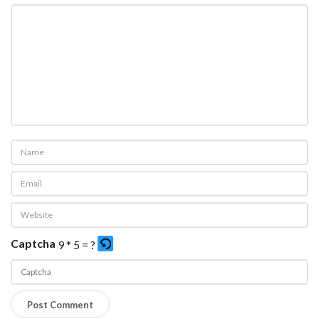
Captcha
9 * 5 = ?
P
l