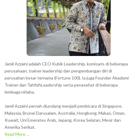
a
c
t
e
r
s
s
h
Jamil Azzaini adalah CEO Kubik Leadership, komisaris di beberapa
o
perusahaan, trainer leadership dan pengembangan diri di
w
perusahan besar ternama (Fortune 100). Ia juga Founder Akademi
Trainer dan TahfizhLeadership serta penasehat di beberapa
n
lembaga nirlaba.
i
n
Jamil Azzaini pernah diundang menjadi pembicara di Singapore,
t
Malaysia, Brunei Darusalam, Australia, Hongkong, Makao, Oman,
h
Kuwait, Uni Emerates Arab, Jepang, Korea Selatan, Mesir dan
Amerika Serikat.
e
Read More ...
C