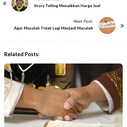
o
Story Telling Menaikkan Harga Jual
s
t
Next Post:
N
Agar Masalah Tidak Lagi Menjadi Masalah
a
v
i
Related Posts:
g
a
t
i
o
n