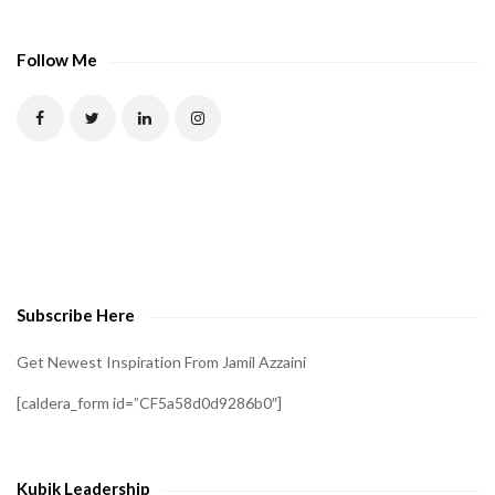
A
P
Follow Me
T
C
H
A
t
o
v
e
Subscribe Here
r
i
Get Newest Inspiration From Jamil Azzaini
f
[caldera_form id=”CF5a58d0d9286b0″]
y
t
h
Kubik Leadership