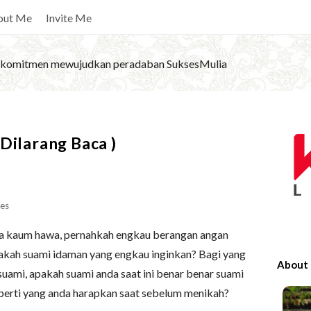
out Me
Invite Me
komitmen mewujudkan peradaban SuksesMulia
S
Dilarang Baca )
i
t
e
S
es
i
a kaum hawa, pernahkah engkau berangan angan
d
pakah suami idaman yang engkau inginkan? Bagi yang
e
About
uami, apakah suami anda saat ini benar benar suami
b
perti yang anda harapkan saat sebelum menikah?
a