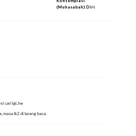
Kontemplasi
(Muhasabah) Diri
 cari lgi..he
a, masa lk2 di larang baca.