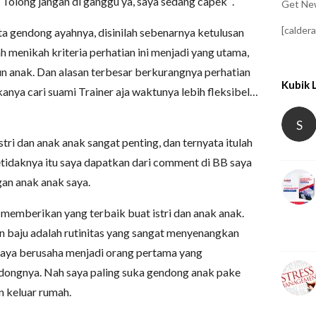
 Tolong jangan di ganggu ya, saya sedang capek “.
Get New
[calder
ta gendong ayahnya, disinilah sebenarnya ketulusan
lah menikah kriteria perhatian ini menjadi yang utama,
un anak. Dan alasan terbesar berkurangnya perhatian
Kubik 
anya cari suami Trainer aja waktunya lebih fleksibel…
S
tri dan anak anak sangat penting, dan ternyata itulah
tidaknya itu saya dapatkan dari comment di BB saya
gan anak anak saya.
 memberikan yang terbaik buat istri dan anak anak.
 baju adalah rutinitas yang sangat menyenangkan
 saya berusaha menjadi orang pertama yang
ngnya. Nah saya paling suka gendong anak pake
an keluar rumah.