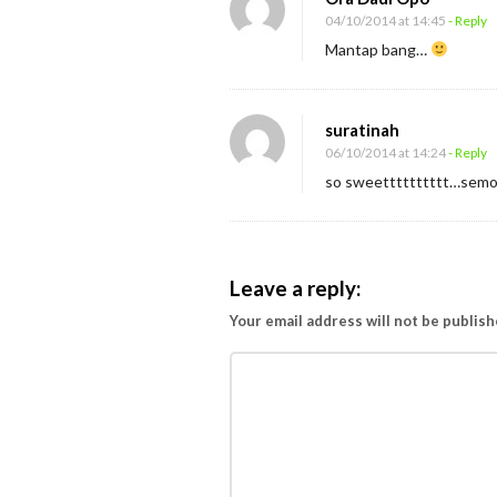
(
04/10/2014 at 14:45
- Reply
L
Mantap bang…
e
l
suratinah
a
06/10/2014 at 14:24
- Reply
k
so sweetttttttttt…semo
i
D
i
l
Leave a reply:
a
Your email address will not be publish
r
a
n
g
B
a