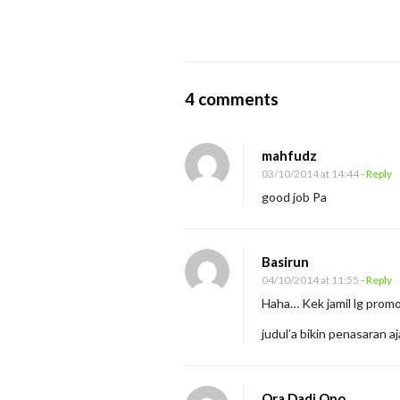
O
4 comments
n
S
mahfudz
u
03/10/2014 at 14:44
- Reply
a
good job Pa
m
i
Basirun
I
04/10/2014 at 11:55
- Reply
d
Haha… Kek jamil lg promosi
a
judul’a bikin penasaran aj
m
a
n
Ora Dadi Opo