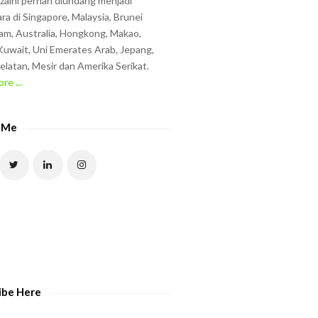
zzaini pernah diundang menjadi
ra di Singapore, Malaysia, Brunei
am, Australia, Hongkong, Makao,
uwait, Uni Emerates Arab, Jepang,
elatan, Mesir dan Amerika Serikat.
re ...
 Me
ibe Here