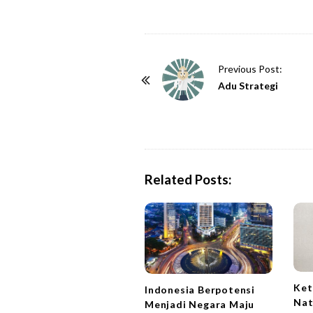
P
Previous Post:
o
Adu Strategi
s
t
N
a
Related Posts:
v
i
g
a
t
i
Ket
Indonesia Berpotensi
o
Nat
Menjadi Negara Maju
n