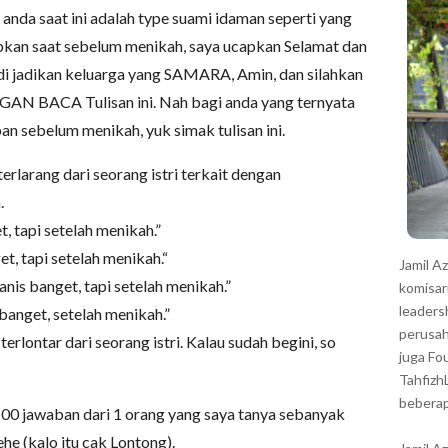
r
 anda saat ini adalah type suami idaman seperti yang
pkan saat sebelum menikah, saya ucapkan Selamat dan
di jadikan keluarga yang SAMARA, Amin, dan silahkan
ANGAN BACA Tulisan ini. Nah bagi anda yang ternyata
an sebelum menikah, yuk simak tulisan ini.
rlarang dari seorang istri terkait dengan
.
, tapi setelah menikah.”
, tapi setelah menikah.“
Jamil A
nis banget, tapi setelah menikah.”
komisar
leaders
banget, setelah menikah.”
perusah
terlontar dari seorang istri. Kalau sudah begini, so
juga Fo
Tahfizh
beberap
 100 jawaban dari 1 orang yang saya tanya sebanyak
he (kalo itu cak Lontong).