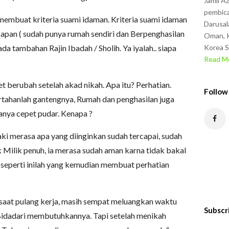
Jamil A
pembica
membuat kriteria suami idaman. Kriteria suami idaman
Darusal
pan ( sudah punya rumah sendiri dan Berpenghasilan
Oman, K
ada tambahan Rajin Ibadah / Sholih. Ya iyalah.. siapa
Korea S
Read Mo
et berubah setelah akad nikah. Apa itu? Perhatian.
Follow
ertahanlah gantengnya, Rumah dan penghasilan juga
sanya cepet pudar. Kenapa ?
ki merasa apa yang diinginkan sudah tercapai, sudah
 Milik penuh, ia merasa sudah aman karna tidak bakal
 seperti inilah yang kemudian membuat perhatian
saat pulang kerja, masih sempat meluangkan waktu
Subscr
Bidadari membutuhkannya. Tapi setelah menikah