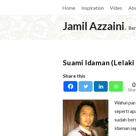
Home
Inspiration
Video
Ab
Jamil Azzaini
.
Ber
Suami Idaman (Lelaki 
Share this
0
Shar
Wahai par
seperti a
sudah bers
idaman se