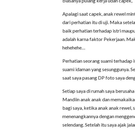
biasanya pulang kerja udah capek, “
Apalagi saat capek, anak rewel min
dari perhatian itu di uji. Maka sete
baik perhatian terhadap istri maup
adalah karna faktor Pekerjaan. Mak
hehehehe…
Perhatian seorang suami terhadap is
suami idaman yang sesunggunya. Se
saat saya pasang DP foto saya den
Setiap saya di rumah saya berusaha
Mandiin anak anak dan memakaikan
bagi saya, ketika anak anak rewel,
menenangkannya dengan menggendo
selendang. Setelah itu saya ajak jal