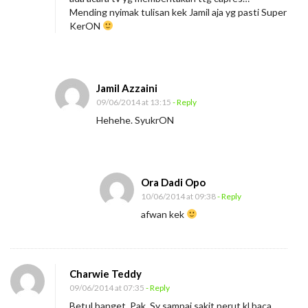
i
Mending nyimak tulisan kek Jamil aja yg pasti Super
KerON
o
n
a
l
Jamil Azzaini
09/06/2014 at 13:15
- Reply
Hehehe. SyukrON
Ora Dadi Opo
10/06/2014 at 09:38
- Reply
afwan kek
Charwie Teddy
09/06/2014 at 07:35
- Reply
Betul banget, Pak. Sy sampai sakit perut kl baca