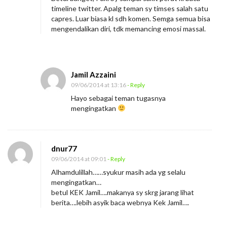
timeline twitter. Apalg teman sy timses salah satu
capres. Luar biasa kl sdh komen. Semga semua bisa
mengendalikan diri, tdk memancing emosi massal.
Jamil Azzaini
09/06/2014 at 13:16
- Reply
Hayo sebagai teman tugasnya
mengingatkan
dnur77
09/06/2014 at 09:01
- Reply
Alhamdulillah……syukur masih ada yg selalu
mengingatkan…
betul KEK Jamil….makanya sy skrg jarang lihat
berita….lebih asyik baca webnya Kek Jamil….