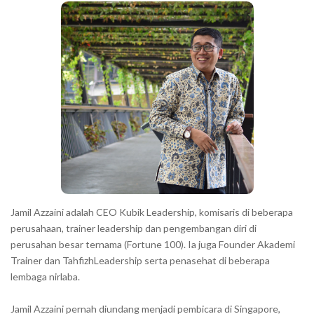
a
h
r
a
r
a
c
t
e
r
s
s
h
Jamil Azzaini adalah CEO Kubik Leadership, komisaris di beberapa
o
perusahaan, trainer leadership dan pengembangan diri di
w
perusahan besar ternama (Fortune 100). Ia juga Founder Akademi
Trainer dan TahfizhLeadership serta penasehat di beberapa
n
lembaga nirlaba.
i
n
Jamil Azzaini pernah diundang menjadi pembicara di Singapore,