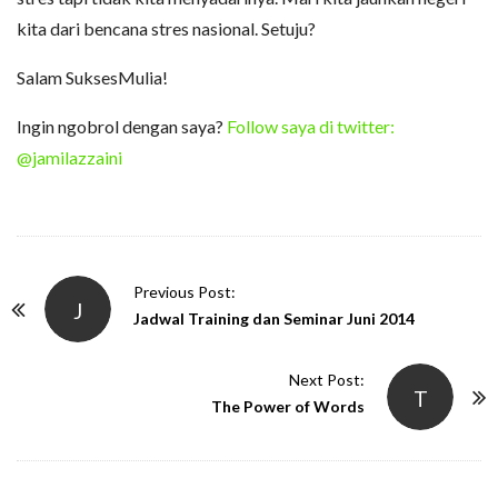
kita dari bencana stres nasional. Setuju?
Salam SuksesMulia!
Ingin ngobrol dengan saya?
Follow saya di twitter:
@jamilazzaini
P
Previous Post:
J
o
Jadwal Training dan Seminar Juni 2014
s
t
Next Post:
T
N
The Power of Words
a
v