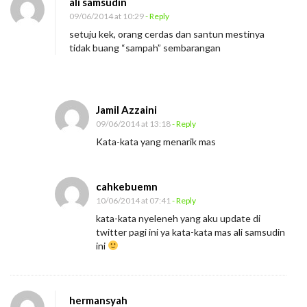
ali samsudin
09/06/2014 at 10:29
- Reply
setuju kek, orang cerdas dan santun mestinya
tidak buang “sampah” sembarangan
Jamil Azzaini
09/06/2014 at 13:18
- Reply
Kata-kata yang menarik mas
cahkebuemn
10/06/2014 at 07:41
- Reply
kata-kata nyeleneh yang aku update di
twitter pagi ini ya kata-kata mas ali samsudin
ini
hermansyah