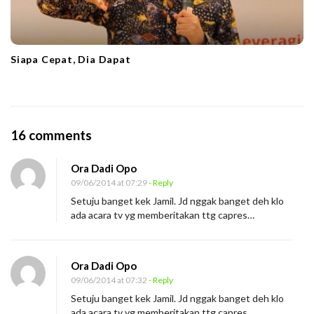
Siapa Cepat, Dia Dapat
O
16 comments
n
Ora Dadi Opo
S
09/06/2014 at 07:29
- Reply
t
Setuju banget kek Jamil. Jd nggak banget deh klo
r
ada acara tv yg memberitakan ttg capres…
e
s
Ora Dadi Opo
N
09/06/2014 at 07:32
- Reply
a
Setuju banget kek Jamil. Jd nggak banget deh klo
s
ada acara tv yg memberitakan ttg capres…