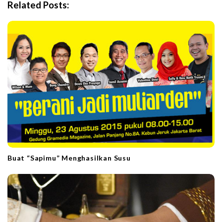
i
Related Posts:
g
a
t
i
o
n
Buat “Sapimu” Menghasilkan Susu