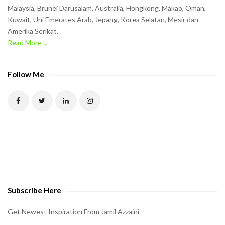
t
Malaysia, Brunei Darusalam, Australia, Hongkong, Makao, Oman,
h
Kuwait, Uni Emerates Arab, Jepang, Korea Selatan, Mesir dan
Amerika Serikat.
e
Read More ...
C
A
P
Follow Me
T
C
H
A
t
o
v
e
Subscribe Here
r
i
Get Newest Inspiration From Jamil Azzaini
f