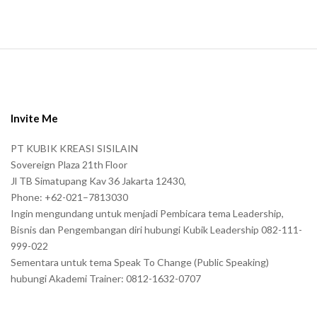
.
S
i
t
e
Invite Me
F
PT KUBIK KREASI SISILAIN
o
Sovereign Plaza 21th Floor
o
Jl TB Simatupang Kav 36 Jakarta 12430,
t
Phone: +62-021–7813030
e
Ingin mengundang untuk menjadi Pembicara tema Leadership,
r
Bisnis dan Pengembangan diri hubungi Kubik Leadership 082-111-
999-022
Sementara untuk tema Speak To Change (Public Speaking)
hubungi Akademi Trainer: 0812-1632-0707