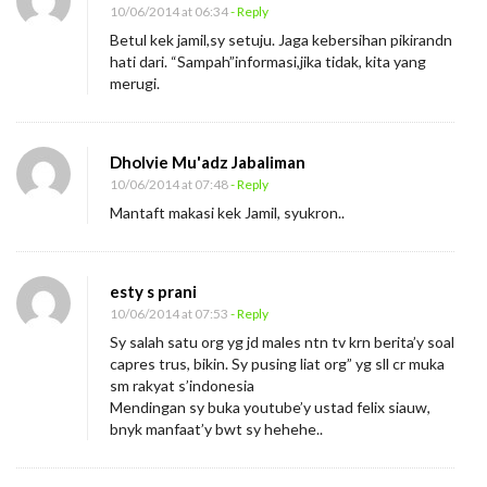
10/06/2014 at 06:34
- Reply
Betul kek jamil,sy setuju. Jaga kebersihan pikirandn
hati dari. “Sampah”informasi,jika tidak, kita yang
merugi.
Dholvie Mu'adz Jabaliman
10/06/2014 at 07:48
- Reply
Mantaft makasi kek Jamil, syukron..
esty s prani
10/06/2014 at 07:53
- Reply
Sy salah satu org yg jd males ntn tv krn berita’y soal
capres trus, bikin. Sy pusing liat org” yg sll cr muka
sm rakyat s’indonesia
Mendingan sy buka youtube’y ustad felix siauw,
bnyk manfaat’y bwt sy hehehe..