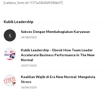
[caldera_form id=”CF5a58d0d9286b0″]
y
t
h
Kubik Leadership
a
t
Sukses Dengan Membahagiakan Karyawan
S
14/08/2020
y
o
Kubik Leadership – Ebook How Team Leader
u
Accelerate Business Performance In The New
a
Normal
r
10/07/2020
e
Keahlian Wajib di Era New Normal: Mengelola
h
Stress
u
16/06/2020
m
a
n