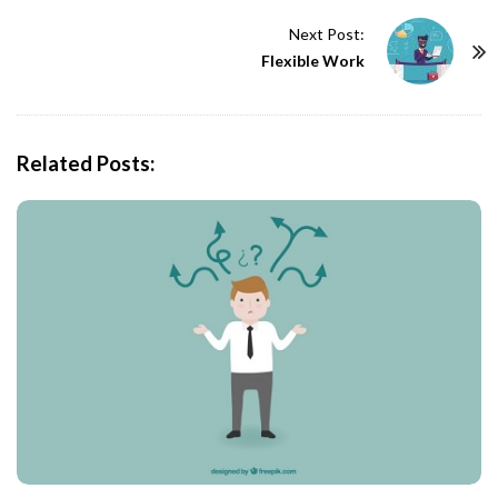
s
t
Next Post:
N
Flexible Work
a
v
i
Related Posts:
g
a
t
i
o
n