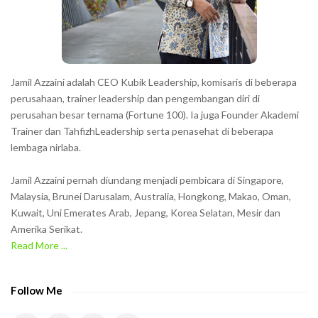
r
s
s
h
Jamil Azzaini adalah CEO Kubik Leadership, komisaris di beberapa
o
perusahaan, trainer leadership dan pengembangan diri di
w
perusahan besar ternama (Fortune 100). Ia juga Founder Akademi
Trainer dan TahfizhLeadership serta penasehat di beberapa
n
lembaga nirlaba.
i
n
Jamil Azzaini pernah diundang menjadi pembicara di Singapore,
t
Malaysia, Brunei Darusalam, Australia, Hongkong, Makao, Oman,
h
Kuwait, Uni Emerates Arab, Jepang, Korea Selatan, Mesir dan
Amerika Serikat.
e
Read More ...
C
A
P
Follow Me
T