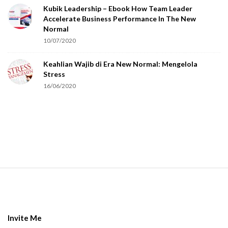
Kubik Leadership – Ebook How Team Leader
u
Accelerate Business Performance In The New
a
Normal
r
10/07/2020
e
Keahlian Wajib di Era New Normal: Mengelola
h
Stress
u
16/06/2020
m
a
n
.
S
i
t
e
Invite Me