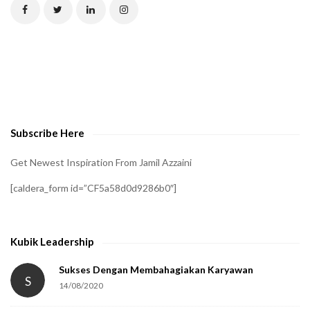
C
H
A
t
o
v
e
Subscribe Here
r
i
Get Newest Inspiration From Jamil Azzaini
f
[caldera_form id=”CF5a58d0d9286b0″]
y
t
h
Kubik Leadership
a
t
Sukses Dengan Membahagiakan Karyawan
S
14/08/2020
y
o