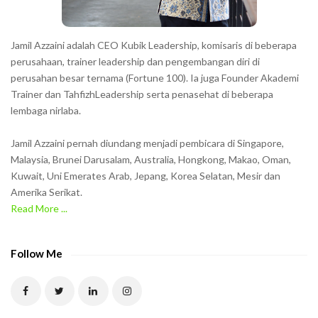
s
s
h
Jamil Azzaini adalah CEO Kubik Leadership, komisaris di beberapa
o
perusahaan, trainer leadership dan pengembangan diri di
w
perusahan besar ternama (Fortune 100). Ia juga Founder Akademi
Trainer dan TahfizhLeadership serta penasehat di beberapa
n
lembaga nirlaba.
i
n
Jamil Azzaini pernah diundang menjadi pembicara di Singapore,
t
Malaysia, Brunei Darusalam, Australia, Hongkong, Makao, Oman,
h
Kuwait, Uni Emerates Arab, Jepang, Korea Selatan, Mesir dan
Amerika Serikat.
e
Read More ...
C
A
P
Follow Me
T
C
H