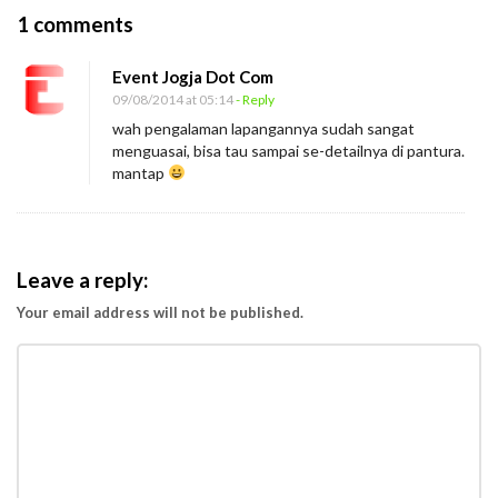
O
1 comments
n
Event Jogja Dot Com
S
09/08/2014 at 05:14
- Reply
i
wah pengalaman lapangannya sudah sangat
s
menguasai, bisa tau sampai se-detailnya di pantura.
i
mantap
L
a
i
Leave a reply:
n
Your email address will not be published.
P
a
n
t
u
r