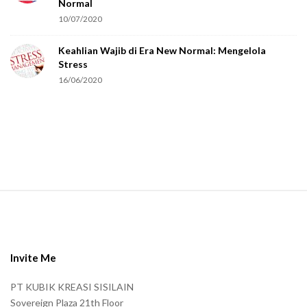
Normal
r
10/07/2020
e
Keahlian Wajib di Era New Normal: Mengelola
h
Stress
u
16/06/2020
m
a
n
.
S
i
t
e
Invite Me
F
PT KUBIK KREASI SISILAIN
o
Sovereign Plaza 21th Floor