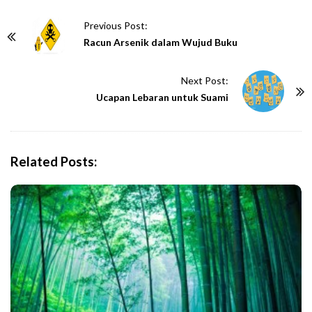
P
Previous Post:
o
Racun Arsenik dalam Wujud Buku
s
t
Next Post:
N
Ucapan Lebaran untuk Suami
a
v
i
Related Posts:
g
a
t
i
o
n