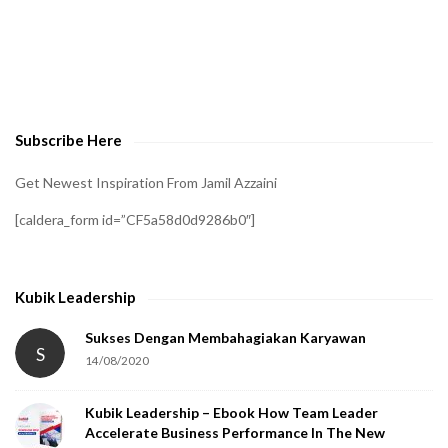
A
t
o
v
e
Subscribe Here
r
i
Get Newest Inspiration From Jamil Azzaini
f
[caldera_form id=”CF5a58d0d9286b0″]
y
t
h
Kubik Leadership
a
t
Sukses Dengan Membahagiakan Karyawan
S
14/08/2020
y
o
Kubik Leadership – Ebook How Team Leader
u
Accelerate Business Performance In The New
a