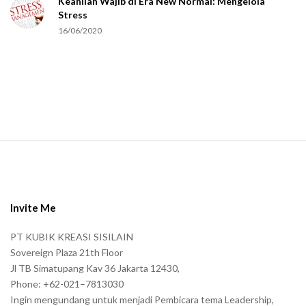
Keahlian Wajib di Era New Normal: Mengelola
h
Stress
u
16/06/2020
m
a
n
.
S
i
t
e
Invite Me
F
PT KUBIK KREASI SISILAIN
o
Sovereign Plaza 21th Floor
o
Jl TB Simatupang Kav 36 Jakarta 12430,
t
Phone: +62-021–7813030
e
Ingin mengundang untuk menjadi Pembicara tema Leadership,