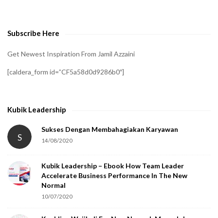
v
e
Subscribe Here
r
i
Get Newest Inspiration From Jamil Azzaini
f
[caldera_form id=”CF5a58d0d9286b0″]
y
t
h
Kubik Leadership
a
t
Sukses Dengan Membahagiakan Karyawan
S
14/08/2020
y
o
Kubik Leadership – Ebook How Team Leader
u
Accelerate Business Performance In The New
a
Normal
r
10/07/2020
e