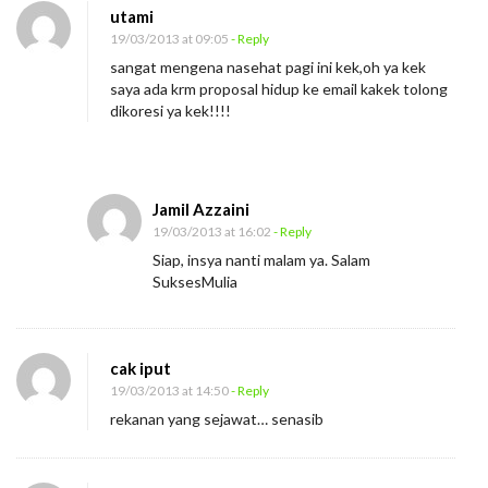
utami
19/03/2013 at 09:05
- Reply
sangat mengena nasehat pagi ini kek,oh ya kek
saya ada krm proposal hidup ke email kakek tolong
dikoresi ya kek!!!!
Jamil Azzaini
19/03/2013 at 16:02
- Reply
Siap, insya nanti malam ya. Salam
SuksesMulia
cak iput
19/03/2013 at 14:50
- Reply
rekanan yang sejawat… senasib