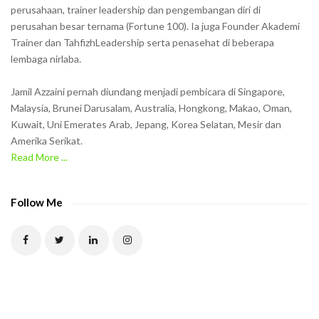
o
perusahaan, trainer leadership dan pengembangan diri di
w
perusahan besar ternama (Fortune 100). Ia juga Founder Akademi
Trainer dan TahfizhLeadership serta penasehat di beberapa
n
lembaga nirlaba.
i
n
Jamil Azzaini pernah diundang menjadi pembicara di Singapore,
t
Malaysia, Brunei Darusalam, Australia, Hongkong, Makao, Oman,
h
Kuwait, Uni Emerates Arab, Jepang, Korea Selatan, Mesir dan
Amerika Serikat.
e
Read More ...
C
A
P
Follow Me
T
C
H
A
t
o