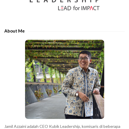
S
r
i
t
d
h
e
e
About Me
b
c
a
h
r
a
r
a
c
t
e
r
s
s
h
Jamil Azzaini adalah CEO Kubik Leadership, komisaris di beberapa