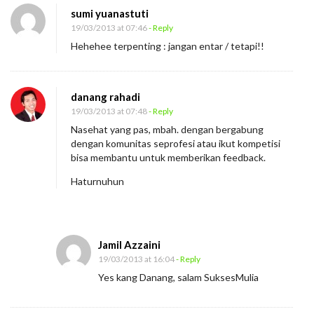
sumi yuanastuti
S
19/03/2013 at 07:46
- Reply
e
Hehehee terpenting : jangan entar / tetapi!!
l
a
r
danang rahadi
a
19/03/2013 at 07:48
- Reply
Nasehat yang pas, mbah. dengan bergabung
s
dengan komunitas seprofesi atau ikut kompetisi
i
bisa membantu untuk memberikan feedback.
t
Haturnuhun
u
P
e
n
Jamil Azzaini
19/03/2013 at 16:04
- Reply
t
Yes kang Danang, salam SuksesMulia
i
n