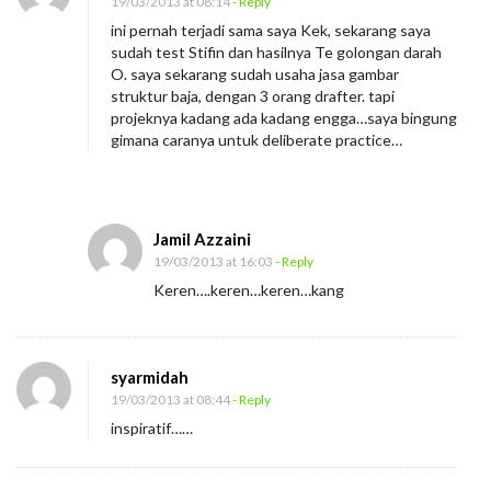
19/03/2013 at 08:14
- Reply
ini pernah terjadi sama saya Kek, sekarang saya
sudah test Stifin dan hasilnya Te golongan darah
O. saya sekarang sudah usaha jasa gambar
struktur baja, dengan 3 orang drafter. tapi
projeknya kadang ada kadang engga…saya bingung
gimana caranya untuk deliberate practice…
Jamil Azzaini
19/03/2013 at 16:03
- Reply
Keren….keren…keren…kang
syarmidah
19/03/2013 at 08:44
- Reply
inspiratif……