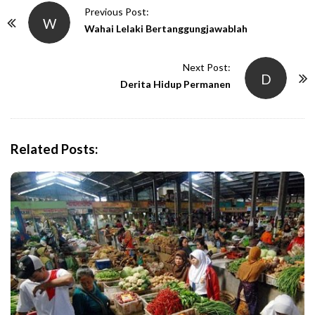
P
Previous Post:
W
o
Wahai Lelaki Bertanggungjawablah
s
t
Next Post:
D
N
Derita Hidup Permanen
a
v
i
Related Posts:
g
a
t
i
o
n