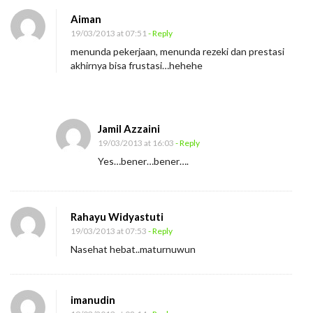
g
Aiman
19/03/2013 at 07:51
- Reply
menunda pekerjaan, menunda rezeki dan prestasi
akhirnya bisa frustasi…hehehe
Jamil Azzaini
19/03/2013 at 16:03
- Reply
Yes…bener…bener….
Rahayu Widyastuti
19/03/2013 at 07:53
- Reply
Nasehat hebat..maturnuwun
imanudin