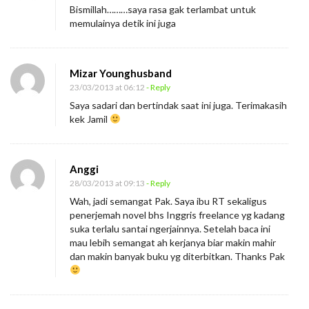
Bismillah………saya rasa gak terlambat untuk
memulainya detik ini juga
Mizar Younghusband
23/03/2013 at 06:12
- Reply
Saya sadari dan bertindak saat ini juga. Terimakasih
kek Jamil
Anggi
28/03/2013 at 09:13
- Reply
Wah, jadi semangat Pak. Saya ibu RT sekaligus
penerjemah novel bhs Inggris freelance yg kadang
suka terlalu santai ngerjainnya. Setelah baca ini
mau lebih semangat ah kerjanya biar makin mahir
dan makin banyak buku yg diterbitkan. Thanks Pak