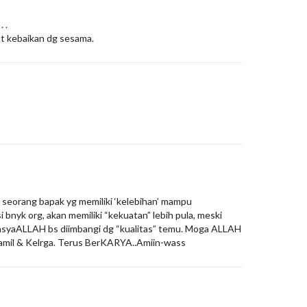
 .
at kebaikan dg sesama.
 seorang bapak yg memiliki ‘kelebihan’ mampu
 bnyk org, akan memiliki “kekuatan” lebih pula, meski
 insyaALLAH bs diimbangi dg “kualitas” temu. Moga ALLAH
amil & Kelrga. Terus BerKARYA..Amiin-wass