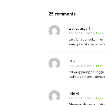
O
25 comments
n
S
wahyu asyari m
a
26/10/2011 at 07:24
- Reply
y
saya juga pendukung e
semoga anak2 sehat. ami
a
M
e
HFR
n
26/10/2011 at 07:34
- Reply
a
hal yang paling ditunggu
n
rutinitas bertemu dengan
g
i
IMAM
s
26/10/2011 at 07:40
- Reply
â€œApakah saya sudah me