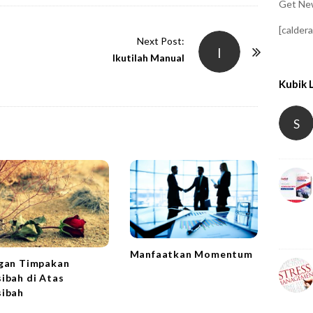
Get New
[calder
Next Post:
I
Ikutilah Manual
Kubik 
S
Manfaatkan Momentum
gan Timpakan
ibah di Atas
ibah