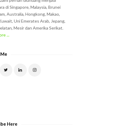
zzaini pernah diundang menjadi
ra di Singapore, Malaysia, Brunei
am, Australia, Hongkong, Makao,
uwait, Uni Emerates Arab, Jepang,
elatan, Mesir dan Amerika Serikat.
re ...
 Me
ibe Here