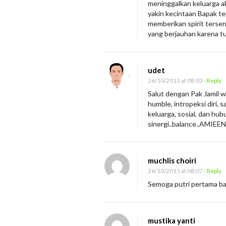
meninggalkan keluarga ak
yakin kecintaan Bapak te
memberikan spirit tersen
yang berjauhan karena t
udet
26/10/2011 at 08:03
- Reply
Salut dengan Pak Jamil w
humble, intropeksi diri, 
keluarga, sosial, dan h
sinergi..balance..AMIEEN
muchlis choiri
26/10/2011 at 08:07
- Reply
Semoga putri pertama ba
mustika yanti