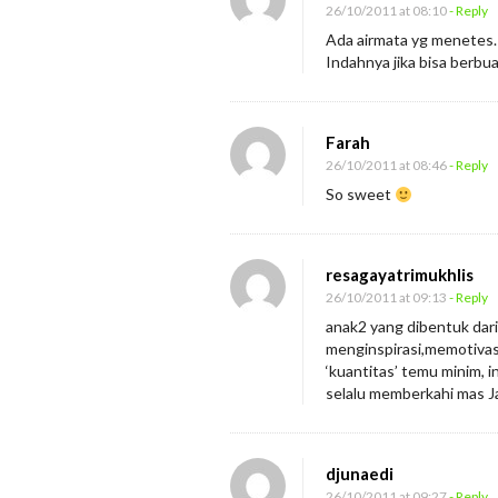
26/10/2011 at 08:10
- Reply
Ada airmata yg menetes. .
Indahnya jika bisa berbu
Farah
26/10/2011 at 08:46
- Reply
So sweet
resagayatrimukhlis
26/10/2011 at 09:13
- Reply
anak2 yang dibentuk dari
menginspirasi,memotivasi
‘kuantitas’ temu minim,
selalu memberkahi mas J
djunaedi
26/10/2011 at 09:27
- Reply