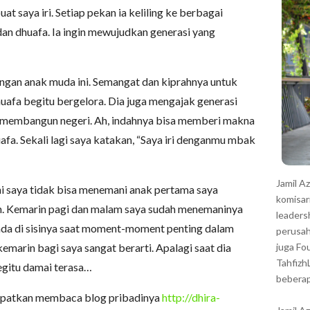
r
saya iri. Setiap pekan ia keliling ke berbagai
an dhuafa. Ia ingin mewujudkan generasi yang
ngan anak muda ini. Semangat dan kiprahnya untuk
fa begitu bergelora. Dia juga mengajak generasi
t membangun negeri. Ah, indahnya bisa memberi makna
fa. Sekali lagi saya katakan, “Saya iri denganmu mbak
Jamil A
ni saya tidak bisa menemani anak pertama saya
komisar
n. Kemarin pagi dan malam saya sudah menemaninya
leaders
rada di sisinya saat moment-moment penting dalam
perusah
emarin bagi saya sangat berarti. Apalagi saat dia
juga Fo
Tahfizh
Begitu damai terasa…
beberap
empatkan membaca blog pribadinya
http://dhira-