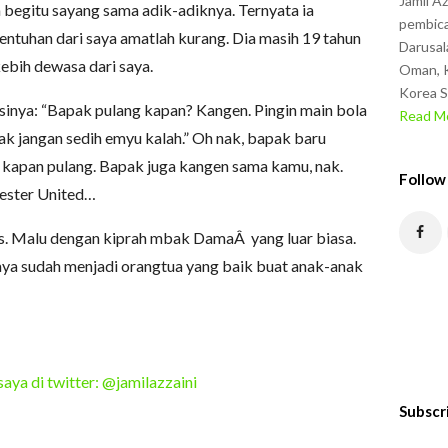
Jamil A
 begitu sayang sama adik-adiknya. Ternyata ia
pembica
ntuhan dari saya amatlah kurang. Dia masih 19 tahun
Darusal
kebih dewasa dari saya.
Oman, K
Korea S
 Isinya: “Bapak pulang kapan? Kangen. Pingin main bola
Read Mo
k jangan sedih emyu kalah.” Oh nak, bapak baru
a kapan pulang. Bapak juga kangen sama kamu, nak.
Follow
ester United…
s. Malu dengan kiprah mbak DamaÂ yang luar biasa.
saya sudah menjadi orangtua yang baik buat anak-anak
saya di twitter: @jamilazzaini
Subscr