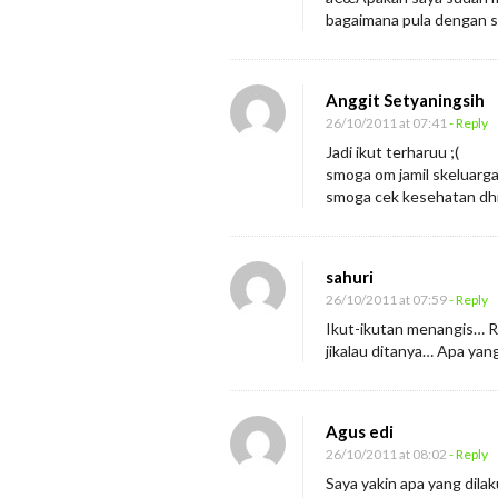
bagaimana pula dengan sa
Anggit Setyaningsih
26/10/2011 at 07:41
- Reply
Jadi ikut terharuu ;(
smoga om jamil skeluarga 
smoga cek kesehatan dhira 
sahuri
26/10/2011 at 07:59
- Reply
Ikut-ikutan menangis… Ra
jikalau ditanya… Apa yan
Agus edi
26/10/2011 at 08:02
- Reply
Saya yakin apa yang dil