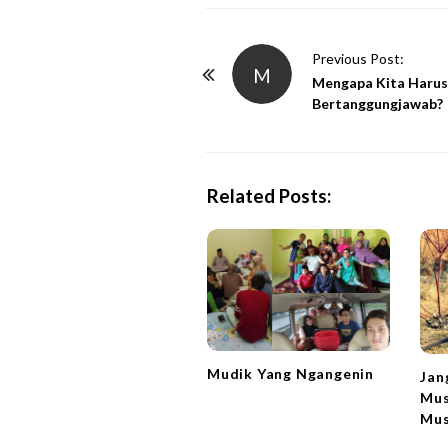
P
Previous Post:
M
o
Mengapa Kita Harus
Bertanggungjawab?
s
t
N
a
Related Posts:
v
i
g
a
t
i
Mudik Yang Ngangenin
Jan
o
Mus
n
Mus