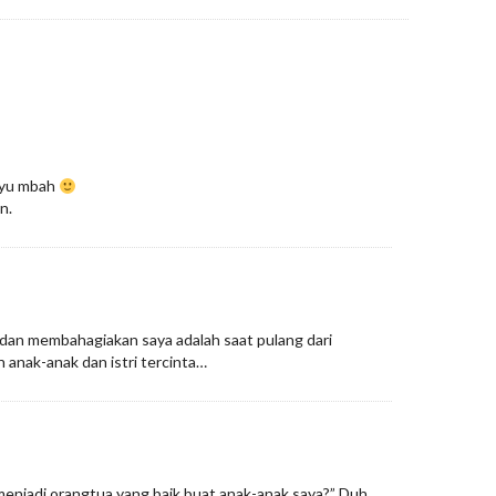
myu mbah
n.
 dan membahagiakan saya adalah saat pulang dari
 anak-anak dan istri tercinta…
njadi orangtua yang baik buat anak-anak saya?” Duh,