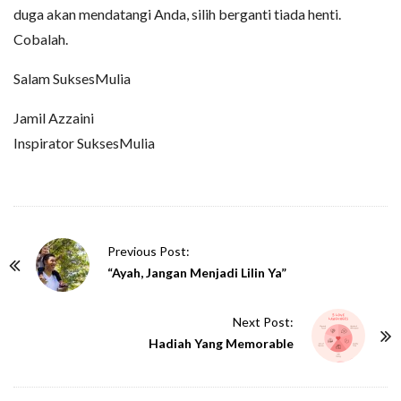
duga akan mendatangi Anda, silih berganti tiada henti.
Cobalah.
Salam SuksesMulia
Jamil Azzaini
Inspirator SuksesMulia
P
Previous Post:
o
“Ayah, Jangan Menjadi Lilin Ya”
s
t
Next Post:
N
Hadiah Yang Memorable
a
v