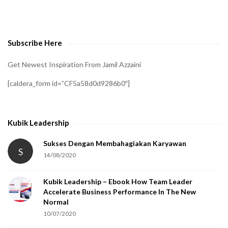
o
v
e
Subscribe Here
r
i
Get Newest Inspiration From Jamil Azzaini
f
[caldera_form id=”CF5a58d0d9286b0″]
y
t
h
Kubik Leadership
a
t
Sukses Dengan Membahagiakan Karyawan
S
14/08/2020
y
o
Kubik Leadership – Ebook How Team Leader
u
Accelerate Business Performance In The New
a
Normal
r
10/07/2020
e