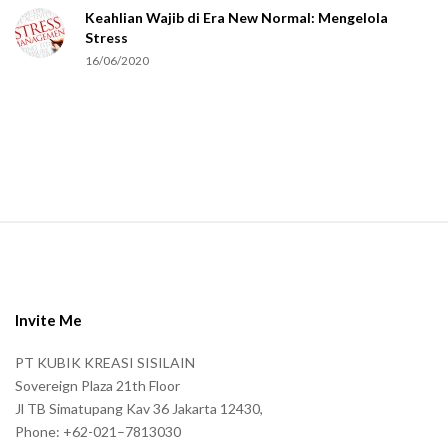
Keahlian Wajib di Era New Normal: Mengelola
h
Stress
u
16/06/2020
m
a
n
.
S
i
t
e
Invite Me
F
PT KUBIK KREASI SISILAIN
o
Sovereign Plaza 21th Floor
o
Jl TB Simatupang Kav 36 Jakarta 12430,
t
Phone: +62-021–7813030