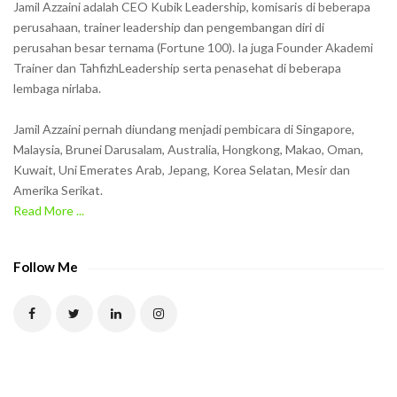
Jamil Azzaini adalah CEO Kubik Leadership, komisaris di beberapa
o
perusahaan, trainer leadership dan pengembangan diri di
w
perusahan besar ternama (Fortune 100). Ia juga Founder Akademi
Trainer dan TahfizhLeadership serta penasehat di beberapa
n
lembaga nirlaba.
i
n
Jamil Azzaini pernah diundang menjadi pembicara di Singapore,
t
Malaysia, Brunei Darusalam, Australia, Hongkong, Makao, Oman,
h
Kuwait, Uni Emerates Arab, Jepang, Korea Selatan, Mesir dan
Amerika Serikat.
e
Read More ...
C
A
P
Follow Me
T
C
H
A
t