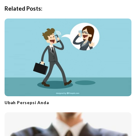
i
Related Posts:
g
a
t
i
o
n
Ubah Persepsi Anda