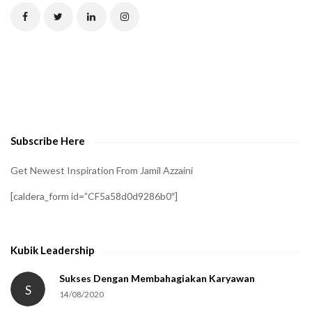
C
H
A
t
o
v
e
Subscribe Here
r
i
Get Newest Inspiration From Jamil Azzaini
f
[caldera_form id=”CF5a58d0d9286b0″]
y
t
h
Kubik Leadership
a
t
Sukses Dengan Membahagiakan Karyawan
S
14/08/2020
y