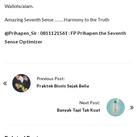
Wallohu’alam.
Amazing Seventh Sense ……. Harmony to the Truth
@Prihapen_Sir : 0811121561 : FP Prihapen the Seventh
Sense Optimizer
P
Previous Post:
o
Praktek Bisnis Sejak Belia
s
t
Next Post:
N
Banyak Tapi Tak Kuat
a
v
i