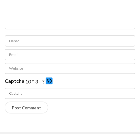
Captcha
10 * 3 = ?
P
l
e
a
s