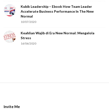
o
Kubik Leadership – Ebook How Team Leader
u
Accelerate Business Performance In The New
a
Normal
r
10/07/2020
e
Keahlian Wajib di Era New Normal: Mengelola
h
Stress
u
16/06/2020
m
a
n
.
S
i
t
e
Invite Me