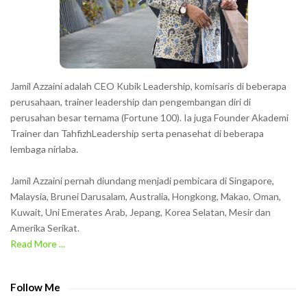
e
r
s
s
h
Jamil Azzaini adalah CEO Kubik Leadership, komisaris di beberapa
o
perusahaan, trainer leadership dan pengembangan diri di
w
perusahan besar ternama (Fortune 100). Ia juga Founder Akademi
Trainer dan TahfizhLeadership serta penasehat di beberapa
n
lembaga nirlaba.
i
n
Jamil Azzaini pernah diundang menjadi pembicara di Singapore,
t
Malaysia, Brunei Darusalam, Australia, Hongkong, Makao, Oman,
h
Kuwait, Uni Emerates Arab, Jepang, Korea Selatan, Mesir dan
Amerika Serikat.
e
Read More ...
C
A
P
Follow Me
T