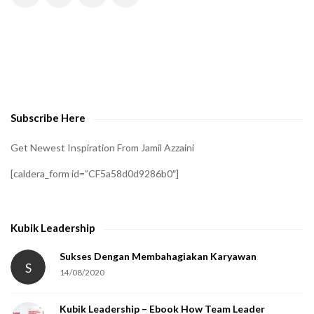
H
A
t
o
v
e
Subscribe Here
r
i
Get Newest Inspiration From Jamil Azzaini
f
[caldera_form id=”CF5a58d0d9286b0″]
y
t
h
Kubik Leadership
a
t
Sukses Dengan Membahagiakan Karyawan
S
14/08/2020
y
o
Kubik Leadership – Ebook How Team Leader
u