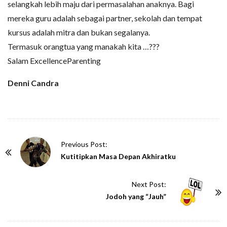
selangkah lebih maju dari permasalahan anaknya. Bagi
mereka guru adalah sebagai partner, sekolah dan tempat
kursus adalah mitra dan bukan segalanya.
Termasuk orangtua yang manakah kita …???
Salam ExcellenceParenting
Denni Candra
P
Previous Post:
o
Kutitipkan Masa Depan Akhiratku
s
t
Next Post:
N
Jodoh yang “Jauh”
a
v