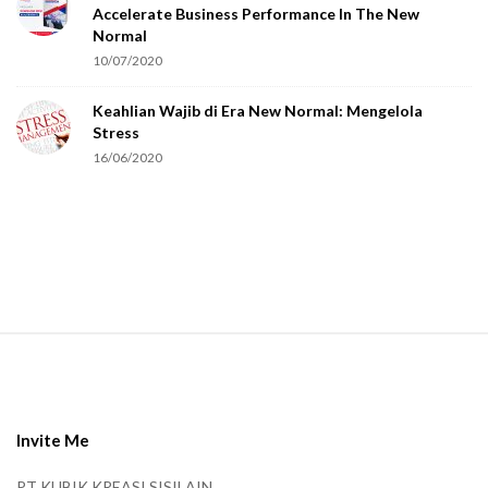
Accelerate Business Performance In The New
a
Normal
r
10/07/2020
e
Keahlian Wajib di Era New Normal: Mengelola
h
Stress
u
16/06/2020
m
a
n
.
S
i
t
e
Invite Me
F
PT KUBIK KREASI SISILAIN