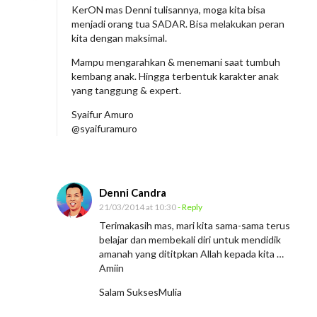
i
KerON mas Denni tulisannya, moga kita bisa
l
menjadi orang tua SADAR. Bisa melakukan peran
i
kita dengan maksimal.
h
Mampu mengarahkan & menemani saat tumbuh
a
kembang anak. Hingga terbentuk karakter anak
yang tanggung & expert.
n
S
Syaifur Amuro
@syaifuramuro
e
b
a
g
Denni Candra
21/03/2014 at 10:30
- Reply
a
Terimakasih mas, mari kita sama-sama terus
i
belajar dan membekali diri untuk mendidik
O
amanah yang dititpkan Allah kepada kita …
r
Amiin
a
Salam SuksesMulia
n