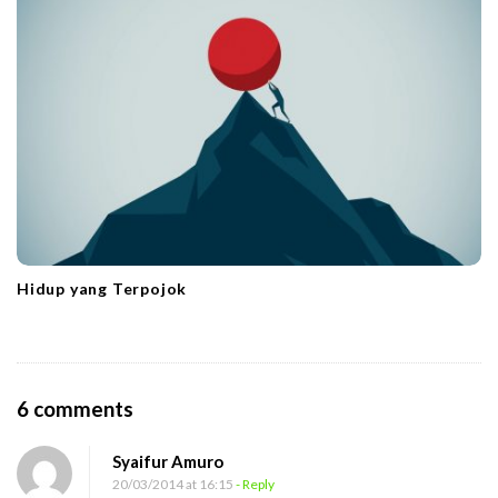
Hidup yang Terpojok
O
6 comments
n
Syaifur Amuro
P
20/03/2014 at 16:15
- Reply