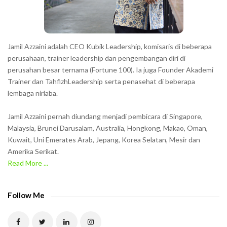
r
s
s
h
Jamil Azzaini adalah CEO Kubik Leadership, komisaris di beberapa
o
perusahaan, trainer leadership dan pengembangan diri di
w
perusahan besar ternama (Fortune 100). Ia juga Founder Akademi
Trainer dan TahfizhLeadership serta penasehat di beberapa
n
lembaga nirlaba.
i
n
Jamil Azzaini pernah diundang menjadi pembicara di Singapore,
t
Malaysia, Brunei Darusalam, Australia, Hongkong, Makao, Oman,
h
Kuwait, Uni Emerates Arab, Jepang, Korea Selatan, Mesir dan
Amerika Serikat.
e
Read More ...
C
A
P
Follow Me
T
C