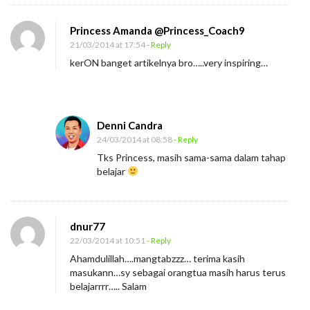
g
t
Princess Amanda @Princess_Coach9
u
21/03/2014 at 17:54
- Reply
a
kerON banget artikelnya bro…..very inspiring…
Denni Candra
24/03/2014 at 08:58
- Reply
Tks Princess, masih sama-sama dalam tahap
belajar
dnur77
22/03/2014 at 10:51
- Reply
Ahamdulillah….mangtabzzz… terima kasih
masukann…sy sebagai orangtua masih harus terus
belajarrrr….. Salam