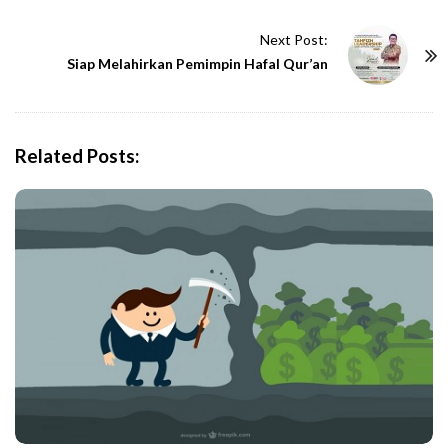
t
Next Post:
N
Siap Melahirkan Pemimpin Hafal Qur’an
a
v
i
g
Related Posts:
a
t
i
o
n