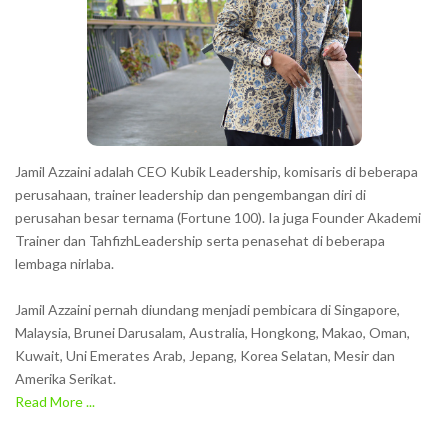
c
t
e
r
s
s
h
Jamil Azzaini adalah CEO Kubik Leadership, komisaris di beberapa
o
perusahaan, trainer leadership dan pengembangan diri di
w
perusahan besar ternama (Fortune 100). Ia juga Founder Akademi
Trainer dan TahfizhLeadership serta penasehat di beberapa
n
lembaga nirlaba.
i
n
Jamil Azzaini pernah diundang menjadi pembicara di Singapore,
t
Malaysia, Brunei Darusalam, Australia, Hongkong, Makao, Oman,
h
Kuwait, Uni Emerates Arab, Jepang, Korea Selatan, Mesir dan
Amerika Serikat.
e
Read More ...
C
A