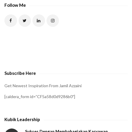
P
Follow Me
T
C
H
A
t
o
v
e
Subscribe Here
r
i
Get Newest Inspiration From Jamil Azzaini
f
[caldera_form id=”CF5a58d0d9286b0″]
y
t
h
Kubik Leadership
a
t
Sukses Dengan Membahagiakan Karyawan