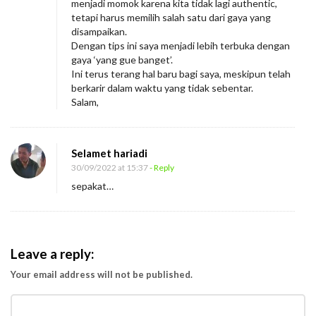
i
menjadi momok karena kita tidak lagi authentic,
tetapi harus memilih salah satu dari gaya yang
h
disampaikan.
a
Dengan tips ini saya menjadi lebih terbuka dengan
n
gaya ‘yang gue banget’.
Ini terus terang hal baru bagi saya, meskipun telah
R
berkarir dalam waktu yang tidak sebentar.
e
Salam,
s
p
Selamet hariadi
o
30/09/2022 at 15:37
- Reply
n
sepakat…
Leave a reply:
Your email address will not be published.