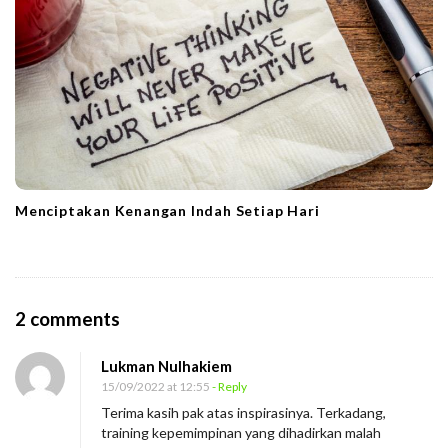
Menciptakan Kenangan Indah Setiap Hari
O
2 comments
n
Lukman Nulhakiem
P
15/09/2022 at 12:55
- Reply
i
Terima kasih pak atas inspirasinya. Terkadang,
l
training kepemimpinan yang dihadirkan malah