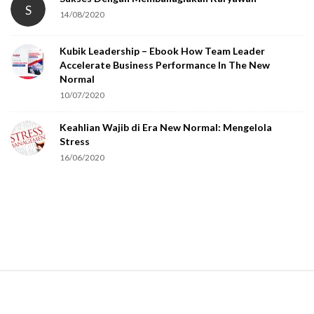
S
14/08/2020
y
o
Kubik Leadership – Ebook How Team Leader
u
Accelerate Business Performance In The New
a
Normal
r
10/07/2020
e
Keahlian Wajib di Era New Normal: Mengelola
h
Stress
u
16/06/2020
m
a
n
.
S
i