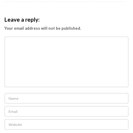
n
i
Leave a reply:
p
Your email address will not be published.
i
s
k
a
n
K
e
i
k
h
l
a
s