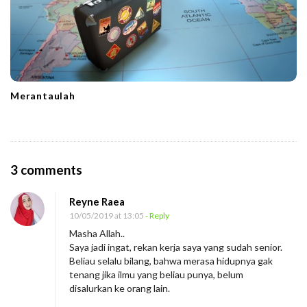
Merantaulah
O
3 comments
n
Reyne Raea
P
10/05/2019 at 13:05
- Reply
e
Masha Allah..
r
Saya jadi ingat, rekan kerja saya yang sudah senior.
s
Beliau selalu bilang, bahwa merasa hidupnya gak
tenang jika ilmu yang beliau punya, belum
o
disalurkan ke orang lain.
n