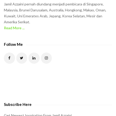
n
Jamil Azzaini pernah diundang menjadi pembicara di Singapore,
t
Malaysia, Brunei Darusalam, Australia, Hongkong, Makao, Oman,
h
Kuwait, Uni Emerates Arab, Jepang, Korea Selatan, Mesir dan
Amerika Serikat.
e
Read More ...
C
A
P
Follow Me
T
C
H
A
t
o
v
e
Subscribe Here
r
i
Get Newest Inspiration From Jamil Azzaini