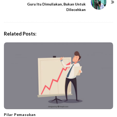
N
Guru Itu Dimuliakan, Bukan Untuk
Dilecehkan
a
v
i
g
Related Posts:
a
t
i
o
n
Pilar Pemasukan