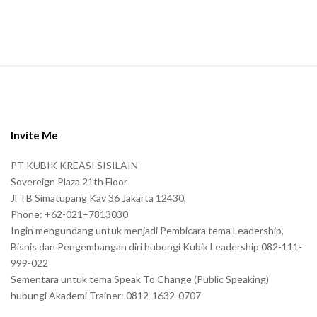
.
S
i
t
e
Invite Me
F
PT KUBIK KREASI SISILAIN
o
Sovereign Plaza 21th Floor
o
Jl TB Simatupang Kav 36 Jakarta 12430,
t
Phone: +62-021–7813030
e
Ingin mengundang untuk menjadi Pembicara tema Leadership,
r
Bisnis dan Pengembangan diri hubungi Kubik Leadership 082-111-
999-022
Sementara untuk tema Speak To Change (Public Speaking)
hubungi Akademi Trainer: 0812-1632-0707