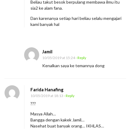
Beliau takut besok berpulang membawa ilmu itu
a
sia2 ke alam fana.
l
Dan karenanya setiap hari beliau selalu mengajari
B
kami banyak hal
r
a
n
Jamil
d
10/05/2019 at 15:24
- Reply
i
Kenalkan saya ke temannya dong
n
g
,
Farida Hanafing
B
10/05/2019 at 18:13
- Reply
i
???
s
Masya Allah…
a
Bangga dengan kakek Jamil…
M
Nasehat buat banyak orang… IKHLAS…
e