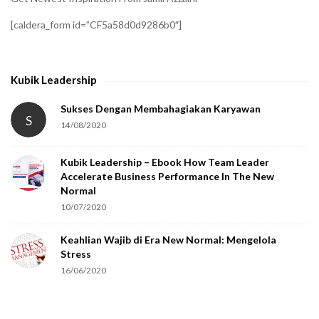
f
[caldera_form id=”CF5a58d0d9286b0″]
y
t
h
Kubik Leadership
a
t
Sukses Dengan Membahagiakan Karyawan
S
14/08/2020
y
o
Kubik Leadership – Ebook How Team Leader
u
Accelerate Business Performance In The New
a
Normal
r
10/07/2020
e
Keahlian Wajib di Era New Normal: Mengelola
h
Stress
u
16/06/2020
m
a
n