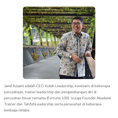
b
c
a
h
r
a
r
a
c
t
e
r
s
s
h
Jamil Azzaini adalah CEO Kubik Leadership, komisaris di beberapa
o
perusahaan, trainer leadership dan pengembangan diri di
w
perusahan besar ternama (Fortune 100). Ia juga Founder Akademi
Trainer dan TahfizhLeadership serta penasehat di beberapa
n
lembaga nirlaba.
i