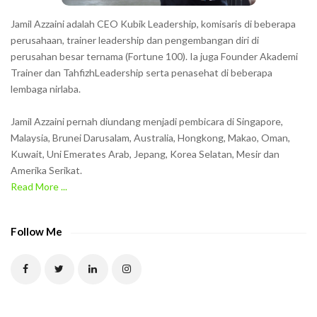
h
Jamil Azzaini adalah CEO Kubik Leadership, komisaris di beberapa
o
perusahaan, trainer leadership dan pengembangan diri di
w
perusahan besar ternama (Fortune 100). Ia juga Founder Akademi
Trainer dan TahfizhLeadership serta penasehat di beberapa
n
lembaga nirlaba.
i
n
Jamil Azzaini pernah diundang menjadi pembicara di Singapore,
t
Malaysia, Brunei Darusalam, Australia, Hongkong, Makao, Oman,
h
Kuwait, Uni Emerates Arab, Jepang, Korea Selatan, Mesir dan
Amerika Serikat.
e
Read More ...
C
A
P
Follow Me
T
C
H
A