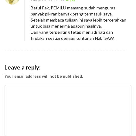
e
Betul Pak, PEMILU memang sudah menguras
r
banyak pikiran banyak orang termasuk saya.
h
Setelah membaca tulisan ini saya lebih tercerahkan
untuk bisa menerima apapun hasilnya.
i
Dan yang terpenting tetap menjadi hati dan
t
tindakan sesuai dengan tuntunan Nabi SAW.
u
n
g
Leave a reply:
a
Your email address will not be published.
n
B
e
l
u
m
S
e