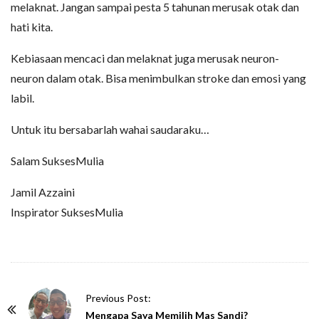
melaknat. Jangan sampai pesta 5 tahunan merusak otak dan
hati kita.
Kebiasaan mencaci dan melaknat juga merusak neuron-
neuron dalam otak. Bisa menimbulkan stroke dan emosi yang
labil.
Untuk itu bersabarlah wahai saudaraku…
Salam SuksesMulia
Jamil Azzaini
Inspirator SuksesMulia
P
Previous Post:
o
Mengapa Saya Memilih Mas Sandi?