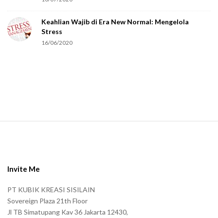
e
Keahlian Wajib di Era New Normal: Mengelola
h
Stress
u
16/06/2020
m
a
n
.
S
i
t
e
Invite Me
F
PT KUBIK KREASI SISILAIN
o
Sovereign Plaza 21th Floor
o
Jl TB Simatupang Kav 36 Jakarta 12430,