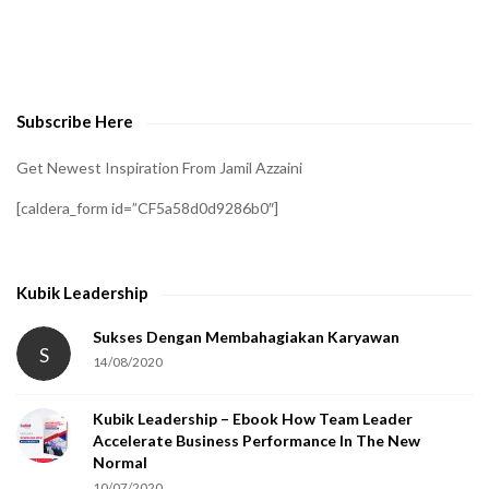
t
o
v
e
Subscribe Here
r
i
Get Newest Inspiration From Jamil Azzaini
f
[caldera_form id=”CF5a58d0d9286b0″]
y
t
h
Kubik Leadership
a
t
Sukses Dengan Membahagiakan Karyawan
S
14/08/2020
y
o
Kubik Leadership – Ebook How Team Leader
u
Accelerate Business Performance In The New
a
Normal
r
10/07/2020