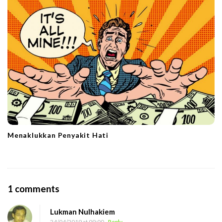
Menaklukkan Penyakit Hati
O
1 comments
n
Lukman Nulhakiem
P
24/04/2019 at 09:00
- Reply