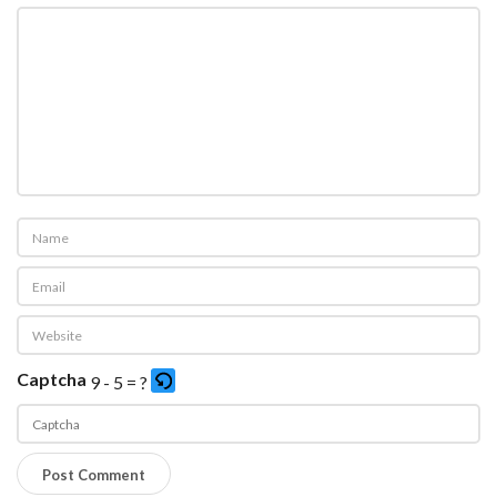
Captcha
9 - 5 = ?
P