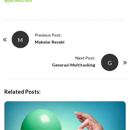
P
Previous Post:
M
o
Makelar Rezeki
s
t
Next Post:
G
N
Generasi Multitasking
a
v
i
Related Posts:
g
a
t
i
o