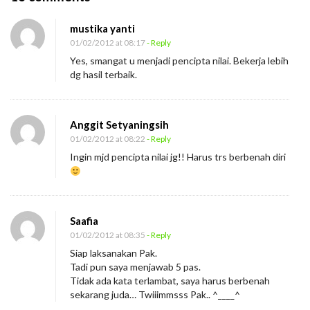
n
mustika yanti
P
01/02/2012 at 08:17
- Reply
e
Yes, smangat u menjadi pencipta nilai. Bekerja lebih
n
dg hasil terbaik.
c
i
Anggit Setyaningsih
p
01/02/2012 at 08:22
- Reply
t
Ingin mjd pencipta nilai jg!! Harus trs berbenah diri
a
N
i
l
Saafia
01/02/2012 at 08:35
- Reply
a
Siap laksanakan Pak.
i
Tadi pun saya menjawab 5 pas.
Tidak ada kata terlambat, saya harus berbenah
sekarang juda… Twiiimmsss Pak.. ^____^