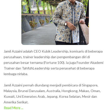
a
c
t
e
r
s
s
h
Jamil Azzaini adalah CEO Kubik Leadership, komisaris di beberapa
o
perusahaan, trainer leadership dan pengembangan diri di
w
perusahan besar ternama (Fortune 100). Ia juga Founder Akademi
Trainer dan TahfizhLeadership serta penasehat di beberapa
n
lembaga nirlaba.
i
n
Jamil Azzaini pernah diundang menjadi pembicara di Singapore,
t
Malaysia, Brunei Darusalam, Australia, Hongkong, Makao, Oman,
h
Kuwait, Uni Emerates Arab, Jepang, Korea Selatan, Mesir dan
Amerika Serikat.
e
Read More ...
C