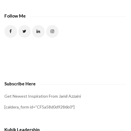
A
P
Follow Me
T
C
H
A
t
o
v
e
Subscribe Here
r
i
Get Newest Inspiration From Jamil Azzaini
f
[caldera_form id=”CF5a58d0d9286b0″]
y
t
h
Kubik Leadership