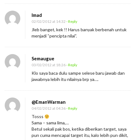
Imad
02/02/2012 at 14:32
- Reply
Jleb banget, kek !! Harus banyak berbenah untuk
menjadi “pencipta nilai”.
Semaugue
03/02/2012 at 18:26
- Reply
Klo saya baca dulu sampe selese baru jawab dan
jawabnya lebih itu nilainya brp ya….
@EmanWarman
04/02/2012 at 04:36
- Reply
Tosss
Sama – sama lima,…
Betul sekali pak bos, ketika diberikan target, saya
pun cuma mencapai target itu, kalo lebih pun dikit,