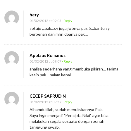
hery
01/02/2012 at 09:05
- Reply
setuju ,,,pak…sy juga jwbnya pas 5…bantu sy
berbenah dan mhn doanya pak…
Applaus Romanus
01/02/2012 at 09:07
- Reply
analisa sederhana yang membuka pikiran… terima
kasih pak… salam kenal.
CECEP SAPRUDIN
01/02/2012 at 09:57
- Reply
Alhamdulillah, sudah menuliskannya Pak.
Saya ingin menjadi “Pencipta Nilai” agar bisa
melakukan segala sesuatu dengan penuh
tanggung jawab.