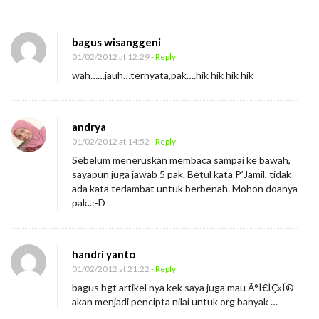
bagus wisanggeni
01/02/2012 at 12:29
- Reply
wah……jauh…ternyata,pak….hik hik hik hik
andrya
01/02/2012 at 14:52
- Reply
Sebelum meneruskan membaca sampai ke bawah,
sayapun juga jawab 5 pak. Betul kata P’Jamil, tidak
ada kata terlambat untuk berbenah. Mohon doanya
pak..:-D
handri yanto
01/02/2012 at 21:22
- Reply
bagus bgt artikel nya kek saya juga mau Ã°Ì€ÌÇ»Î®
akan menjadi pencipta nilai untuk org banyak …