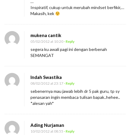
…
Inspiratif, cukup untuk merubah mindset berfikir,…
Makasih, kek
mukena cantik
05/02/2012 at 10:20
- Reply
segera ku awali pagi ini dengan berbenah
SEMANGAT
Indah Swastika
08/02/2012 at 23:17
- Reply
sebenernya mau jawab lebih dr 5 pak guru, tp sy
penasaran ingin membaca tulisan bapak..hehee..
*alesan yah*
Ading Nurjaman
10/02/2012 at 08:55
- Reply