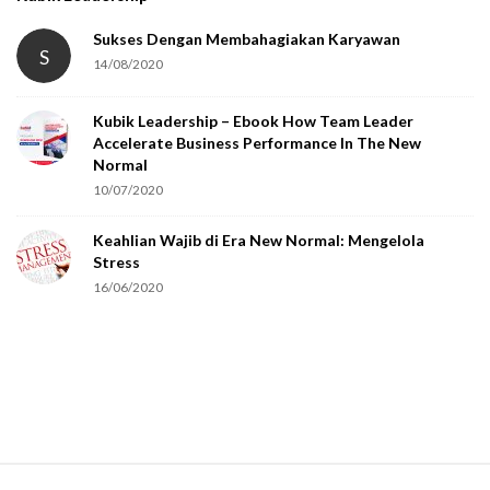
a
t
Sukses Dengan Membahagiakan Karyawan
S
14/08/2020
y
o
Kubik Leadership – Ebook How Team Leader
u
Accelerate Business Performance In The New
a
Normal
r
10/07/2020
e
Keahlian Wajib di Era New Normal: Mengelola
h
Stress
u
16/06/2020
m
a
n
.
S