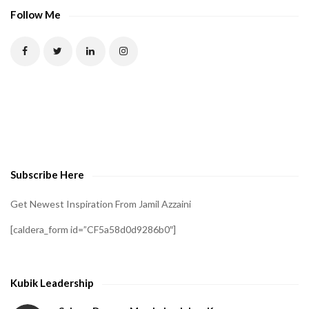
P
Follow Me
T
C
H
A
t
o
v
e
Subscribe Here
r
i
Get Newest Inspiration From Jamil Azzaini
f
[caldera_form id=”CF5a58d0d9286b0″]
y
t
h
Kubik Leadership
a