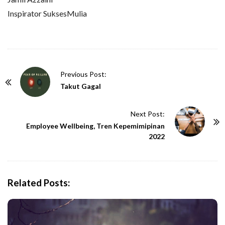
Inspirator SuksesMulia
P
Previous Post:
o
Takut Gagal
s
t
Next Post:
N
Employee Wellbeing, Tren Kepemimipinan
2022
a
v
i
g
Related Posts:
a
t
i