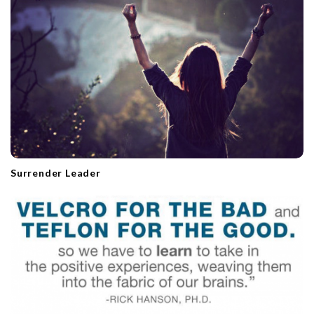
o
n
Surrender Leader