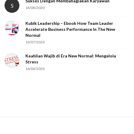
t
Sukses Dengan Membahagiakan Karyawan
S
14/08/2020
y
o
Kubik Leadership – Ebook How Team Leader
u
Accelerate Business Performance In The New
a
Normal
r
10/07/2020
e
Keahlian Wajib di Era New Normal: Mengelola
h
Stress
u
16/06/2020
m
a
n
.
S
i