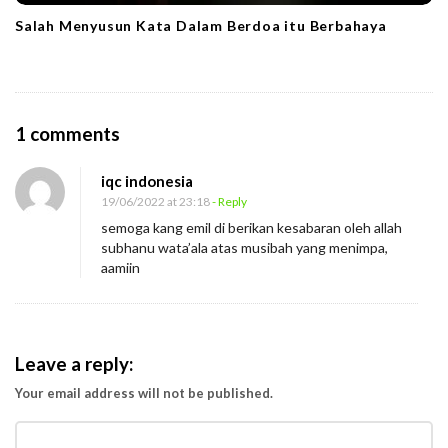
Salah Menyusun Kata Dalam Berdoa itu Berbahaya
O
1 comments
n
iqc indonesia
P
19/06/2022 at 23:18
- Reply
e
semoga kang emil di berikan kesabaran oleh allah
m
subhanu wata’ala atas musibah yang menimpa,
i
aamiin
m
p
i
Leave a reply:
n
Your email address will not be published.
Y
a