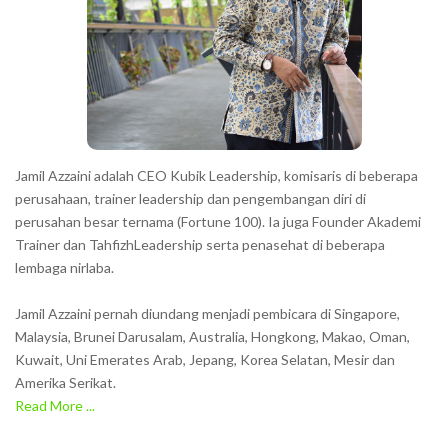
c
t
e
r
s
s
h
Jamil Azzaini adalah CEO Kubik Leadership, komisaris di beberapa
o
perusahaan, trainer leadership dan pengembangan diri di
w
perusahan besar ternama (Fortune 100). Ia juga Founder Akademi
Trainer dan TahfizhLeadership serta penasehat di beberapa
n
lembaga nirlaba.
i
n
Jamil Azzaini pernah diundang menjadi pembicara di Singapore,
t
Malaysia, Brunei Darusalam, Australia, Hongkong, Makao, Oman,
h
Kuwait, Uni Emerates Arab, Jepang, Korea Selatan, Mesir dan
Amerika Serikat.
e
Read More ...
C
A