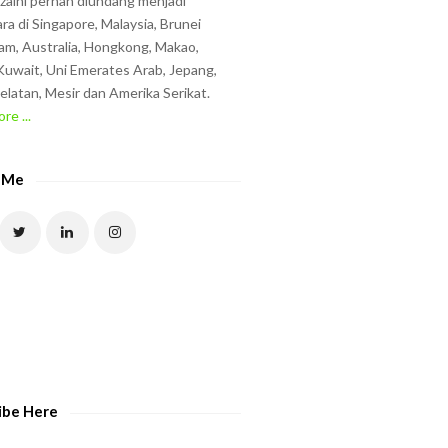
zzaini pernah diundang menjadi
ra di Singapore, Malaysia, Brunei
am, Australia, Hongkong, Makao,
uwait, Uni Emerates Arab, Jepang,
elatan, Mesir dan Amerika Serikat.
re ...
 Me
ibe Here