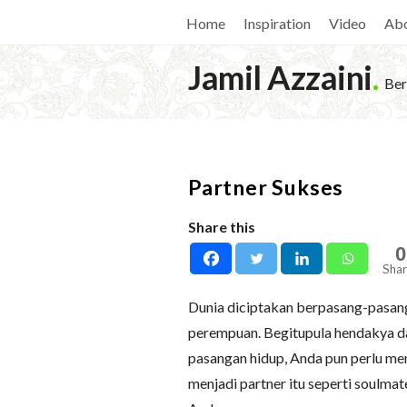
Home
Inspiration
Video
Ab
Jamil Azzaini
.
Ber
Partner Sukses
Share this
0
Shar
Dunia diciptakan berpasang-pasanga
perempuan. Begitupula hendakya da
pasangan hidup, Anda pun perlu mem
menjadi partner itu seperti soulmat