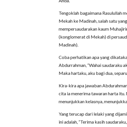
Anda.
Tengoklah bagaimana Rasulullah me
Mekah ke Madinah, salah satu yang
mempersaudarakan kaum Muhajirin 
(konglomerat di Mekah) di persaud
Madinah).
Coba perhatikan apa yang dikataka
Abdurrahman, “Wahai saudaraku aku
Maka hartaku, aku bagi dua, separ
Kira-kira apa jawaban Abdurahman b
cita ia menerima tawaran harta it
menunjukkan kelasnya, menunjukkan
Yang terucap dari lelaki yang dijam
ini adalah, “Terima kasih saudara