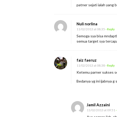
patner sejati ialah yang b
Nuli norlina
11/02/2013 at 08:35
- Reply
Semoga sya bisa mndaptka
semua target sya tercapa
faiz faeruz
11/02/2013 at 08:38
- Reply
Ketemu parner sukses s
Bedanya yg ini ijabnya 
Jamil Azzaini
11/02/2013 at 09:51
-
Ayo segera ijab, e