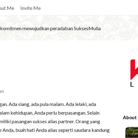
out Me
Invite Me
komitmen mewujudkan peradaban SuksesMulia
S
i
t
e
S
es
i
n. Ada siang, ada pula malam. Ada lelaki, ada
d
lam kehidupan, Anda perlu berpasangan. Selain
e
About
iliki pasangan sukses alias partner. Orang yang
b
e Anda, buah hati Anda alias seperti saudara kandung
a