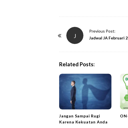
P
Previous Post:
J
o
Jadwal JA Februari 
s
t
N
Related Posts:
a
v
i
g
a
t
i
Jangan Sampai Rugi
ON
Karena Kekuatan Anda
o