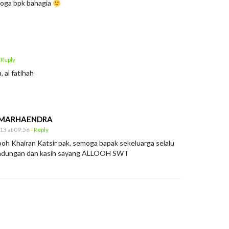
moga bpk bahagia
 Reply
 al fatihah
 MARHAENDRA
13 at 09:56
- Reply
ooh Khairan Katsir pak, semoga bapak sekeluarga selalu
indungan dan kasih sayang ALLOOH SWT