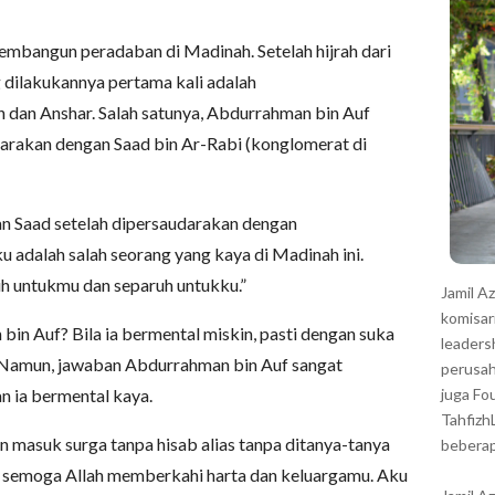
r
mbangun peradaban di Madinah. Setelah hijrah dari
 dilakukannya pertama kali adalah
dan Anshar. Salah satunya, Abdurrahman bin Auf
arakan dengan Saad bin Ar-Rabi (konglomerat di
n Saad setelah dipersaudarakan dengan
 adalah salah seorang yang kaya di Madinah ini.
uh untukmu dan separuh untukku.”
Jamil A
komisar
in Auf? Bila ia bermental miskin, pasti dengan suka
leaders
u. Namun, jawaban Abdurrahman bin Auf sangat
perusah
 ia bermental kaya.
juga Fo
Tahfizh
in masuk surga tanpa hisab alias tanpa ditanya-tanya
beberap
ku, semoga Allah memberkahi harta dan keluargamu. Aku