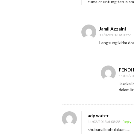
cuma cr untung terus,s
Jamil Azzaini
11/02/2013 at 09:51
-
Langsung kirim doa,
FENDI
11/02/20
Jazakall
dalam l
ady water
11/02/2013 at 08:28
- Reply
shubanalloohulakum….