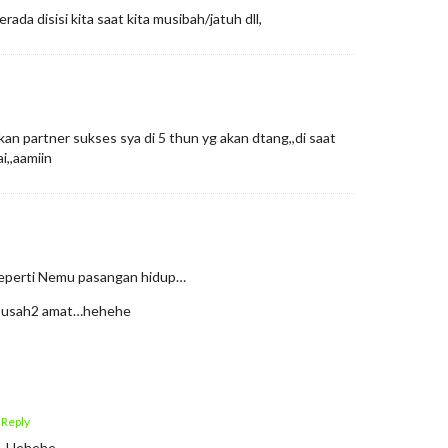
erada disisi kita saat kita musibah/jatuh dll,
n partner sukses sya di 5 thun yg akan dtang,,di saat
i,,aamiin
eperti Nemu pasangan hidup…
g susah2 amat…hehehe
 Reply
h. Hehehe