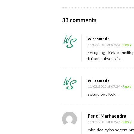
n
O
33 comments
n
P
wirasmada
a
11/02/2013 at 07:23
- Reply
r
setuju bgt Kek. memilih
tujuan sukses kita.
t
n
e
wirasmada
r
11/02/2013 at 07:24
- Reply
S
setuju bgt Kek…
u
k
Fendi Marhaendra
s
11/02/2013 at 07:47
- Reply
e
mhn doa sy bs segera brtm
s