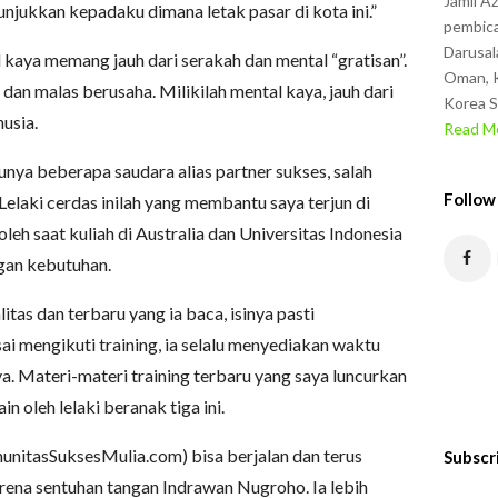
Jamil A
jukkan kepadaku dimana letak pasar di kota ini.”
pembica
Darusal
kaya memang jauh dari serakah dan mental “gratisan”.
Oman, K
n malas berusaha. Milikilah mental kaya, jauh dari
Korea S
usia.
Read Mo
 punya beberapa saudara alias partner sukses, salah
Follow
elaki cerdas inilah yang membantu saya terjun di
oleh saat kuliah di Australia dan Universitas Indonesia
ngan kebutuhan.
tas dan terbaru yang ia baca, isinya pasti
ai mengikuti training, ia selalu menyediakan waktu
. Materi-materi training terbaru yang saya luncurkan
n oleh lelaki beranak tiga ini.
itasSuksesMulia.com) bisa berjalan dan terus
Subscr
rena sentuhan tangan Indrawan Nugroho. Ia lebih