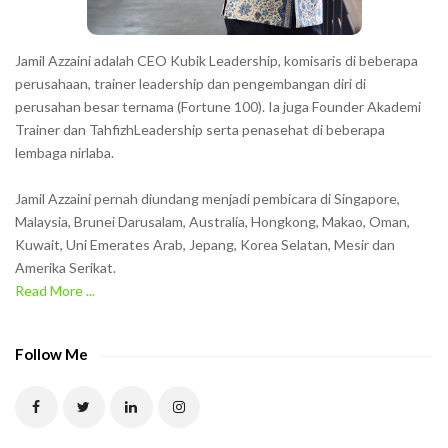
s
h
Jamil Azzaini adalah CEO Kubik Leadership, komisaris di beberapa
o
perusahaan, trainer leadership dan pengembangan diri di
w
perusahan besar ternama (Fortune 100). Ia juga Founder Akademi
Trainer dan TahfizhLeadership serta penasehat di beberapa
n
lembaga nirlaba.
i
n
Jamil Azzaini pernah diundang menjadi pembicara di Singapore,
t
Malaysia, Brunei Darusalam, Australia, Hongkong, Makao, Oman,
h
Kuwait, Uni Emerates Arab, Jepang, Korea Selatan, Mesir dan
Amerika Serikat.
e
Read More ...
C
A
P
Follow Me
T
C
H