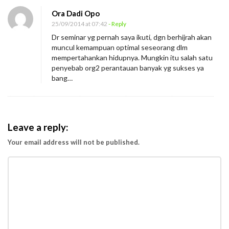
n
Ora Dadi Opo
O
25/09/2014 at 07:42
- Reply
r
Dr seminar yg pernah saya ikuti, dgn berhijrah akan
a
muncul kemampuan optimal seseorang dlm
n
mempertahankan hidupnya. Mungkin itu salah satu
penyebab org2 perantauan banyak yg sukses ya
g
bang…
P
r
i
b
Leave a reply:
u
Your email address will not be published.
m
i
B
o
l
e