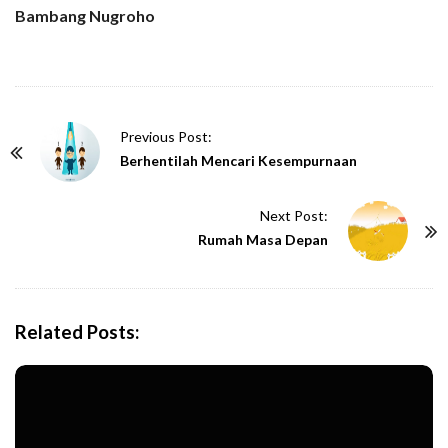
Bambang Nugroho
P
Previous Post:
o
Berhentilah Mencari Kesempurnaan
s
t
Next Post:
N
Rumah Masa Depan
a
v
i
Related Posts:
g
a
t
i