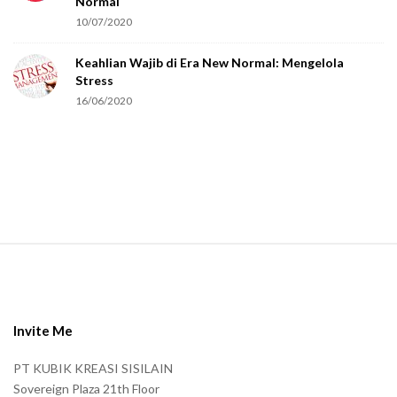
Normal
r
10/07/2020
e
Keahlian Wajib di Era New Normal: Mengelola
h
Stress
u
16/06/2020
m
a
n
.
S
i
t
e
Invite Me
F
PT KUBIK KREASI SISILAIN
o
Sovereign Plaza 21th Floor