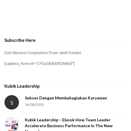
A
t
o
v
e
Subscribe Here
r
i
Get Newest Inspiration From Jamil Azzaini
f
[caldera_form id=”CF5a58d0d9286b0″]
y
t
h
Kubik Leadership
a
t
Sukses Dengan Membahagiakan Karyawan
S
14/08/2020
y
o
Kubik Leadership – Ebook How Team Leader
u
Accelerate Business Performance In The New
a