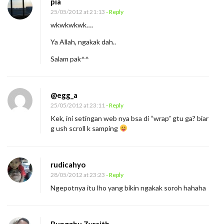
pia
25/05/2012 at 21:13
- Reply
wkwkwkwk….
Ya Allah, ngakak dah..
Salam pak^^
@egg_a
25/05/2012 at 23:11
- Reply
Kek, ini setingan web nya bsa di “wrap” gtu ga? biar
g ush scroll k samping
rudicahyo
28/05/2012 at 23:23
- Reply
Ngepotnya itu lho yang bikin ngakak soroh hahaha
Bungzhu Zyraith