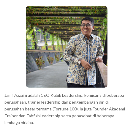
b
c
a
h
r
a
r
a
c
t
e
r
s
s
h
Jamil Azzaini adalah CEO Kubik Leadership, komisaris di beberapa
o
perusahaan, trainer leadership dan pengembangan diri di
w
perusahan besar ternama (Fortune 100). Ia juga Founder Akademi
Trainer dan TahfizhLeadership serta penasehat di beberapa
n
lembaga nirlaba.
i
n