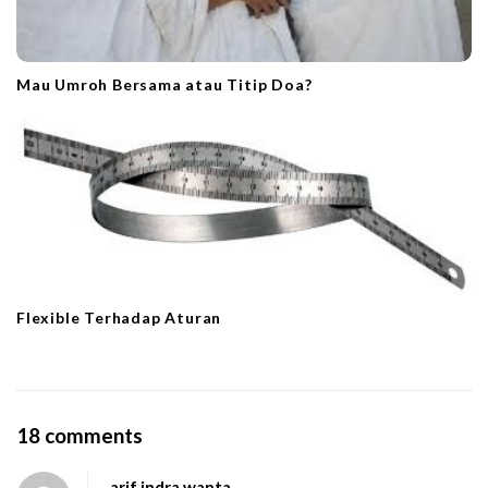
Mau Umroh Bersama atau Titip Doa?
Flexible Terhadap Aturan
O
18 comments
n
arif indra wanta