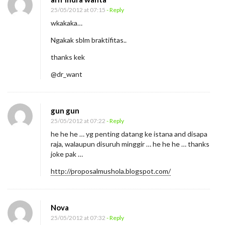
O
25/05/2012 at 07:15
- Reply
r
wkakaka…
a
Ngakak sblm braktifitas..
n
g
thanks kek
K
@dr_want
a
m
p
gun gun
25/05/2012 at 07:22
- Reply
u
he he he … yg penting datang ke istana and disapa
n
raja, walaupun disuruh minggir … he he he … thanks
g
joke pak …
k
http://proposalmushola.blogspot.com/
e
I
s
Nova
25/05/2012 at 07:32
- Reply
t