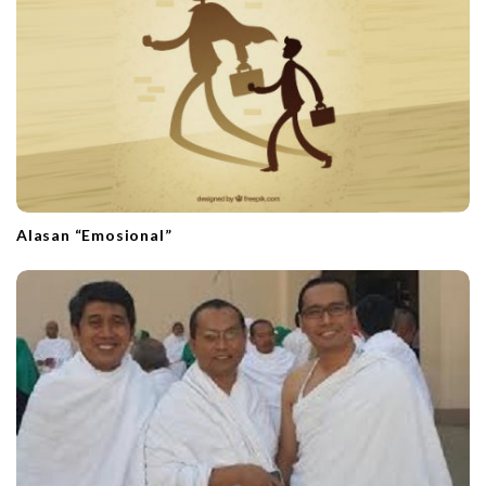
i
o
n
Alasan “Emosional”