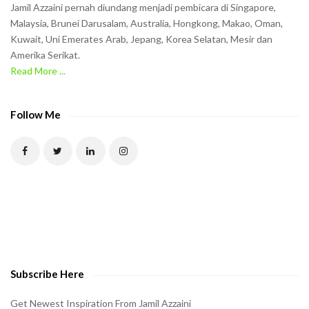
Jamil Azzaini pernah diundang menjadi pembicara di Singapore,
t
Malaysia, Brunei Darusalam, Australia, Hongkong, Makao, Oman,
h
Kuwait, Uni Emerates Arab, Jepang, Korea Selatan, Mesir dan
Amerika Serikat.
e
Read More ...
C
A
P
Follow Me
T
C
H
A
t
o
v
e
Subscribe Here
r
i
Get Newest Inspiration From Jamil Azzaini