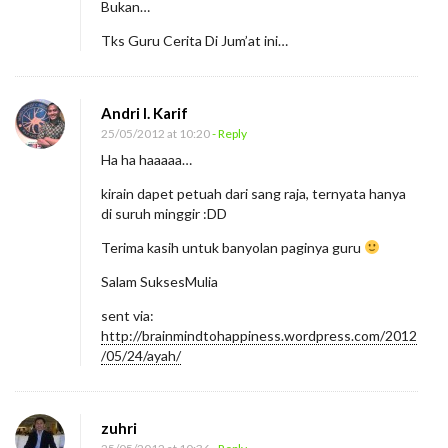
Bukan…
Tks Guru Cerita Di Jum’at ini…
Andri I. Karif
25/05/2012 at 10:20
- Reply
Ha ha haaaaa…
kirain dapet petuah dari sang raja, ternyata hanya
di suruh minggir :DD
Terima kasih untuk banyolan paginya guru
Salam SuksesMulia
sent via:
http://brainmindtohappiness.wordpress.com/2012
/05/24/ayah/
zuhri