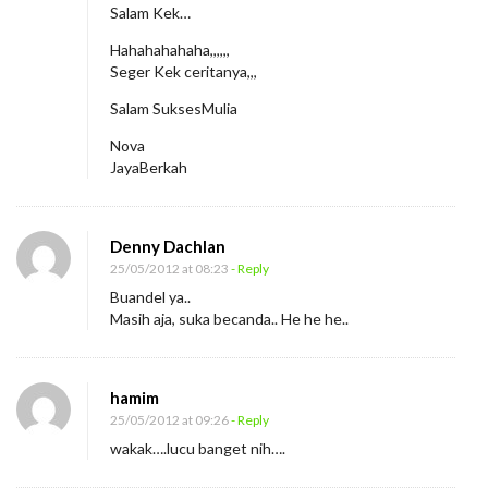
Salam Kek…
a
n
Hahahahahaha,,,,,,
Seger Kek ceritanya,,,
a
Salam SuksesMulia
Nova
JayaBerkah
Denny Dachlan
25/05/2012 at 08:23
- Reply
Buandel ya..
Masih aja, suka becanda.. He he he..
hamim
25/05/2012 at 09:26
- Reply
wakak….lucu banget nih….