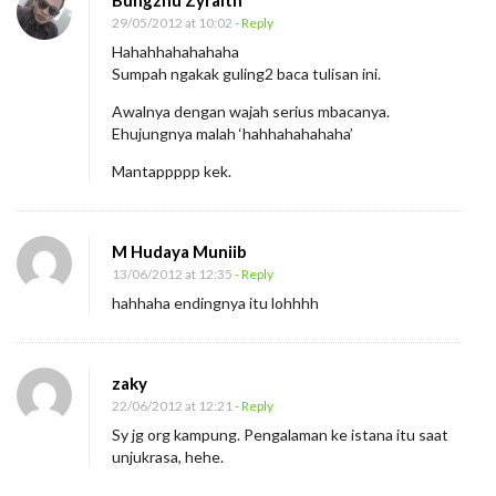
29/05/2012 at 10:02
- Reply
Hahahhahahahaha
Sumpah ngakak guling2 baca tulisan ini.
Awalnya dengan wajah serius mbacanya.
Ehujungnya malah ‘hahhahahahaha’
Mantappppp kek.
M Hudaya Muniib
13/06/2012 at 12:35
- Reply
hahhaha endingnya itu lohhhh
zaky
22/06/2012 at 12:21
- Reply
Sy jg org kampung. Pengalaman ke istana itu saat
unjukrasa, hehe.