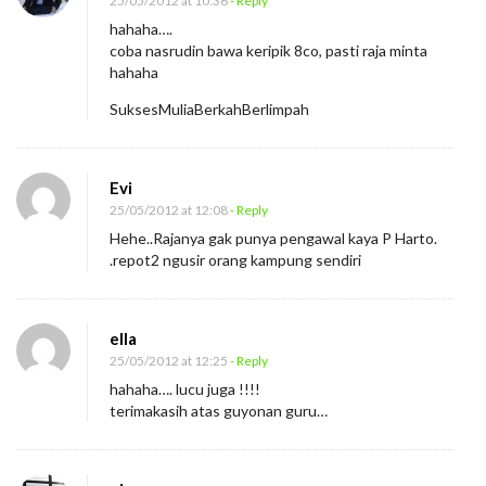
25/05/2012 at 10:36
- Reply
hahaha….
coba nasrudin bawa keripik 8co, pasti raja minta
hahaha
SuksesMuliaBerkahBerlimpah
Evi
25/05/2012 at 12:08
- Reply
Hehe..Rajanya gak punya pengawal kaya P Harto.
.repot2 ngusir orang kampung sendiri
ella
25/05/2012 at 12:25
- Reply
hahaha…. lucu juga !!!!
terimakasih atas guyonan guru…