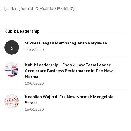
f
[caldera_form id=”CF5a58d0d9286b0″]
y
t
h
Kubik Leadership
a
t
Sukses Dengan Membahagiakan Karyawan
S
14/08/2020
y
o
Kubik Leadership – Ebook How Team Leader
u
Accelerate Business Performance In The New
a
Normal
r
10/07/2020
e
Keahlian Wajib di Era New Normal: Mengelola
h
Stress
u
16/06/2020
m
a
n