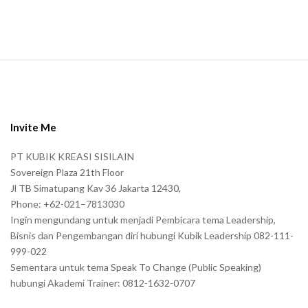
.
S
i
t
e
Invite Me
F
PT KUBIK KREASI SISILAIN
o
Sovereign Plaza 21th Floor
o
Jl TB Simatupang Kav 36 Jakarta 12430,
t
Phone: +62-021–7813030
e
Ingin mengundang untuk menjadi Pembicara tema Leadership,
r
Bisnis dan Pengembangan diri hubungi Kubik Leadership 082-111-
999-022
Sementara untuk tema Speak To Change (Public Speaking)
hubungi Akademi Trainer: 0812-1632-0707