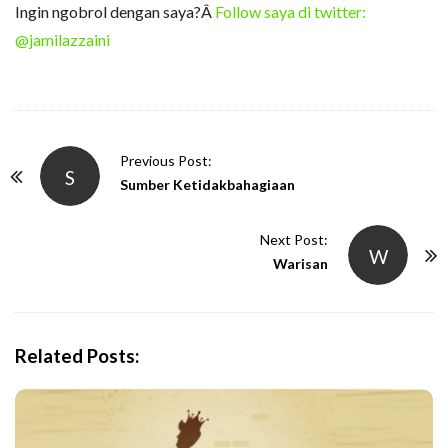
Ingin ngobrol dengan saya?Â
Follow saya di twitter:
@jamilazzaini
P
Previous Post:
S
o
Sumber Ketidakbahagiaan
s
t
Next Post:
W
N
Warisan
a
v
i
Related Posts:
g
a
t