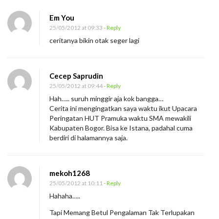
Em You
25/05/2012 at 09:33
- Reply
ceritanya bikin otak seger lagi
Cecep Saprudin
25/05/2012 at 09:44
- Reply
Hah….. suruh minggir aja kok bangga…
Cerita ini mengingatkan saya waktu ikut Upacara
Peringatan HUT Pramuka waktu SMA mewakili
Kabupaten Bogor. Bisa ke Istana, padahal cuma
berdiri di halamannya saja.
mekoh1268
25/05/2012 at 10:11
- Reply
Hahaha…..
Tapi Memang Betul Pengalaman Tak Terlupakan