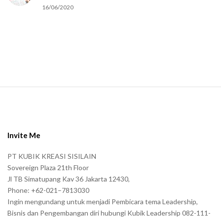
u
16/06/2020
m
a
n
.
S
i
t
e
Invite Me
F
PT KUBIK KREASI SISILAIN
o
Sovereign Plaza 21th Floor
o
Jl TB Simatupang Kav 36 Jakarta 12430,
t
Phone: +62-021–7813030
e
Ingin mengundang untuk menjadi Pembicara tema Leadership,
r
Bisnis dan Pengembangan diri hubungi Kubik Leadership 082-111-