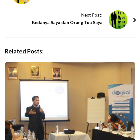
s
t
Next Post:
N
Bedanya Saya dan Orang Tua Saya
a
v
i
Related Posts:
g
a
t
i
o
n