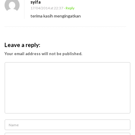
a
syifa
17/04/2014 at 22:37
- Reply
k
terima kasih mengingatkan
Leave a reply:
Your email address will not be published.