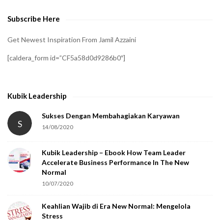
e
Subscribe Here
r
i
Get Newest Inspiration From Jamil Azzaini
f
[caldera_form id=”CF5a58d0d9286b0″]
y
t
h
Kubik Leadership
a
t
Sukses Dengan Membahagiakan Karyawan
S
14/08/2020
y
o
Kubik Leadership – Ebook How Team Leader
u
Accelerate Business Performance In The New
a
Normal
r
10/07/2020
e
Keahlian Wajib di Era New Normal: Mengelola
h
Stress