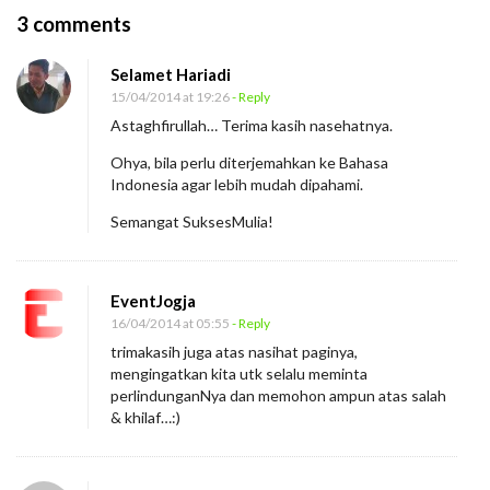
O
3 comments
n
Selamet Hariadi
N
15/04/2014 at 19:26
- Reply
a
Astaghfirullah… Terima kasih nasehatnya.
s
Ohya, bila perlu diterjemahkan ke Bahasa
i
Indonesia agar lebih mudah dipahami.
h
Semangat SuksesMulia!
a
t
S
EventJogja
a
16/04/2014 at 05:55
- Reply
n
trimakasih juga atas nasihat paginya,
mengingatkan kita utk selalu meminta
g
perlindunganNya dan memohon ampun atas salah
K
& khilaf…:)
a
k