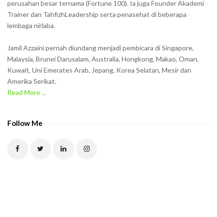
w
perusahan besar ternama (Fortune 100). Ia juga Founder Akademi
Trainer dan TahfizhLeadership serta penasehat di beberapa
n
lembaga nirlaba.
i
n
Jamil Azzaini pernah diundang menjadi pembicara di Singapore,
t
Malaysia, Brunei Darusalam, Australia, Hongkong, Makao, Oman,
h
Kuwait, Uni Emerates Arab, Jepang, Korea Selatan, Mesir dan
Amerika Serikat.
e
Read More ...
C
A
P
Follow Me
T
C
H
A
t
o
v