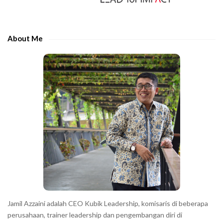
i
t
d
h
e
e
About Me
b
c
a
h
r
a
r
a
c
t
e
r
s
s
h
Jamil Azzaini adalah CEO Kubik Leadership, komisaris di beberapa
o
perusahaan, trainer leadership dan pengembangan diri di