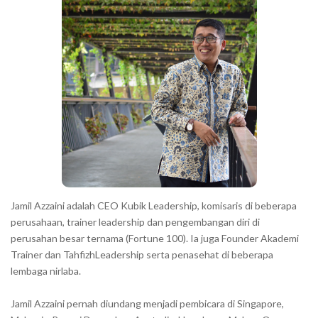
a
h
r
a
r
a
c
t
e
r
s
s
h
Jamil Azzaini adalah CEO Kubik Leadership, komisaris di beberapa
o
perusahaan, trainer leadership dan pengembangan diri di
w
perusahan besar ternama (Fortune 100). Ia juga Founder Akademi
Trainer dan TahfizhLeadership serta penasehat di beberapa
n
lembaga nirlaba.
i
n
Jamil Azzaini pernah diundang menjadi pembicara di Singapore,
t