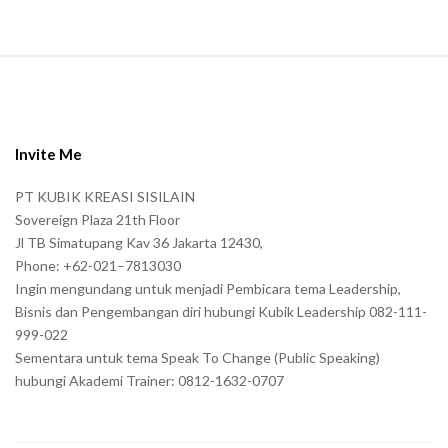
S
i
t
e
Invite Me
F
PT KUBIK KREASI SISILAIN
o
Sovereign Plaza 21th Floor
o
Jl TB Simatupang Kav 36 Jakarta 12430,
t
Phone: +62-021–7813030
e
Ingin mengundang untuk menjadi Pembicara tema Leadership,
r
Bisnis dan Pengembangan diri hubungi Kubik Leadership 082-111-
999-022
Sementara untuk tema Speak To Change (Public Speaking)
hubungi Akademi Trainer: 0812-1632-0707