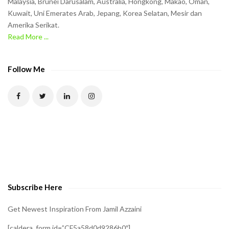
Malaysia, Brunei Darusalam, Australia, Hongkong, Makao, Oman,
h
Kuwait, Uni Emerates Arab, Jepang, Korea Selatan, Mesir dan
Amerika Serikat.
e
Read More ...
C
A
P
Follow Me
T
C
H
A
t
o
v
e
Subscribe Here
r
i
Get Newest Inspiration From Jamil Azzaini
f
[caldera_form id=”CF5a58d0d9286b0″]