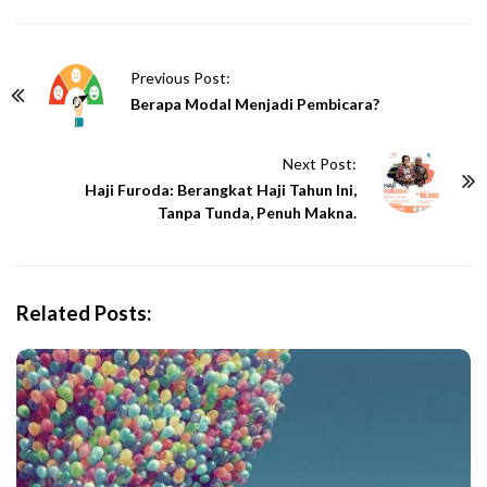
P
Previous Post:
o
Berapa Modal Menjadi Pembicara?
s
t
Next Post:
N
Haji Furoda: Berangkat Haji Tahun Ini,
Tanpa Tunda, Penuh Makna.
a
v
i
g
Related Posts:
a
t
i
o
n