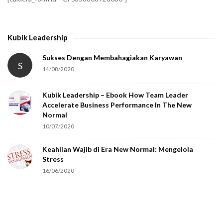
y
t
h
Kubik Leadership
a
t
Sukses Dengan Membahagiakan Karyawan
S
14/08/2020
y
o
Kubik Leadership – Ebook How Team Leader
u
Accelerate Business Performance In The New
a
Normal
r
10/07/2020
e
Keahlian Wajib di Era New Normal: Mengelola
h
Stress
u
16/06/2020
m
a
n
.