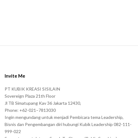
m
a
n
.
S
i
t
e
Invite Me
F
PT KUBIK KREASI SISILAIN
o
Sovereign Plaza 21th Floor
o
Jl TB Simatupang Kav 36 Jakarta 12430,
t
Phone: +62-021–7813030
e
Ingin mengundang untuk menjadi Pembicara tema Leadership,
r
Bisnis dan Pengembangan diri hubungi Kubik Leadership 082-111-
999-022