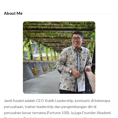
d
h
e
e
About Me
b
c
a
h
r
a
r
a
c
t
e
r
s
s
h
Jamil Azzaini adalah CEO Kubik Leadership, komisaris di beberapa
o
perusahaan, trainer leadership dan pengembangan diri di
w
perusahan besar ternama (Fortune 100). Ia juga Founder Akademi