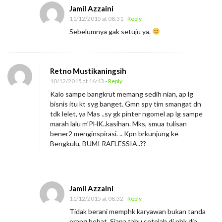
p
Jamil Azzaini
a
11/12/2015 at 08:31
- Reply
B
Sebelumnya gak setuju ya.
a
n
g
Retno Mustikaningsih
k
10/12/2015 at 16:43
- Reply
r
Kalo sampe bangkrut memang sedih nian, ap lg
bisnis itu kt syg banget. Gmn spy tim smangat dn
u
tdk lelet, ya Mas ..sy gk pinter ngomel ap lg sampe
t
marah lalu m’PHK..kasihan. Mks, smua tulisan
?
bener2 menginspirasi. .. Kpn brkunjung ke
Bengkulu, BUMI RAFLESSIA..??
Jamil Azzaini
11/12/2015 at 08:32
- Reply
Tidak berani memphk karyawan bukan tanda
orang hebat. Siapa tahu setelah di phk dia