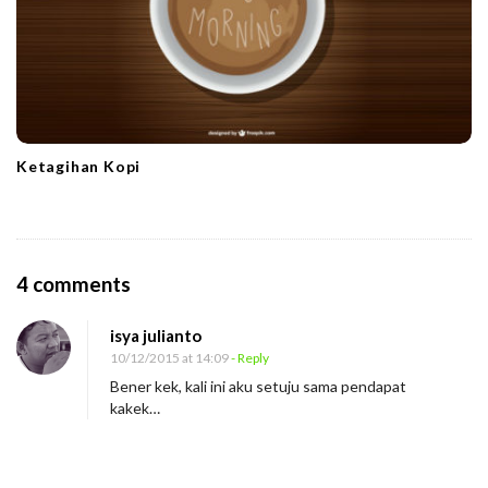
Ketagihan Kopi
O
4 comments
n
isya julianto
M
10/12/2015 at 14:09
- Reply
e
Bener kek, kali ini aku setuju sama pendapat
n
kakek…
g
a