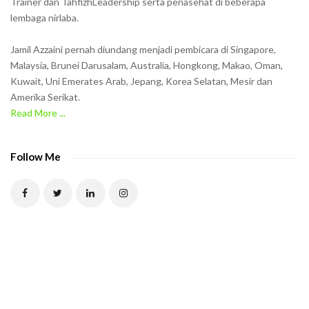
Trainer dan TahfizhLeadership serta penasehat di beberapa
n
lembaga nirlaba.
i
n
Jamil Azzaini pernah diundang menjadi pembicara di Singapore,
t
Malaysia, Brunei Darusalam, Australia, Hongkong, Makao, Oman,
h
Kuwait, Uni Emerates Arab, Jepang, Korea Selatan, Mesir dan
Amerika Serikat.
e
Read More ...
C
A
P
Follow Me
T
C
H
A
t
o
v
e