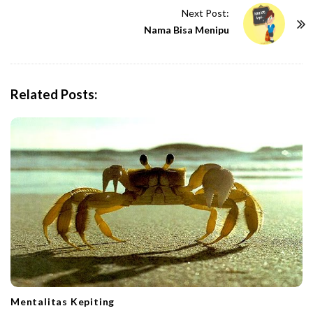
t
Next Post:
N
Nama Bisa Menipu
a
v
i
Related Posts:
g
a
t
i
o
n
Mentalitas Kepiting