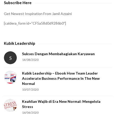
Subscribe Here
r
i
Get Newest Inspiration From Jamil Azzaini
f
[caldera_form id=”CF5a58d0d9286b0″]
y
t
h
Kubik Leadership
a
t
Sukses Dengan Membahagiakan Karyawan
S
14/08/2020
y
o
Kubik Leadership – Ebook How Team Leader
u
Accelerate Business Performance In The New
a
Normal
r
10/07/2020
e
Keahlian Wajib di Era New Normal: Mengelola
h
Stress
u
16/06/2020