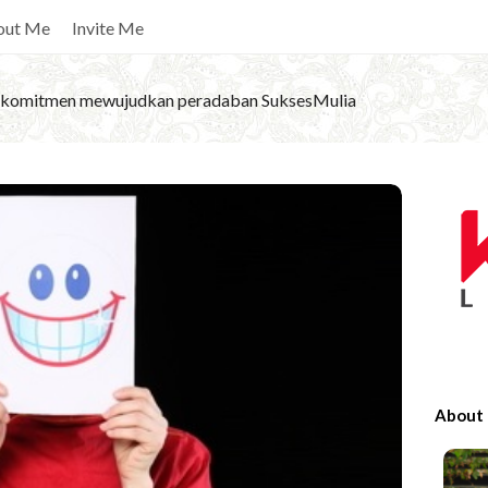
out Me
Invite Me
komitmen mewujudkan peradaban SuksesMulia
S
i
t
e
S
i
d
e
About
b
a