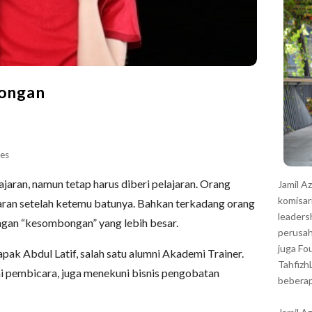
r
ongan
es
aran, namun tetap harus diberi pelajaran. Orang
Jamil A
komisar
ran setelah ketemu batunya. Bahkan terkadang orang
leaders
ngan “kesombongan” yang lebih besar.
perusah
juga Fo
pak Abdul Latif, salah satu alumni Akademi Trainer.
Tahfizh
gai pembicara, juga menekuni bisnis pengobatan
beberap