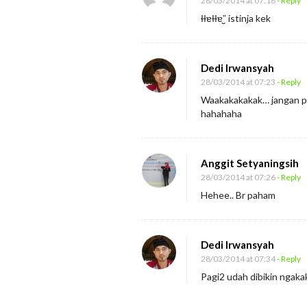
28/03/2014 at 07:18
- Reply
n
ƗƗɐƗƗɐ”̮ istinja kek
g
a
n
Dedi Irwansyah
28/03/2014 at 07:23
- Reply
Waakakakakak… jangan pe
hahahaha
Anggit Setyaningsih
28/03/2014 at 07:26
- Reply
Hehee.. Br paham
Dedi Irwansyah
28/03/2014 at 07:34
- Reply
Pagi2 udah dibikin ngak