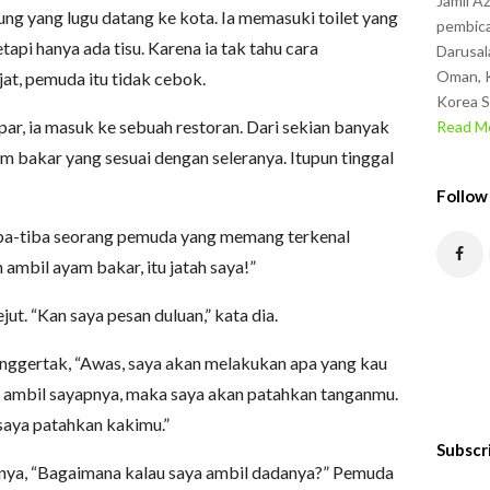
Jamil A
g yang lugu datang ke kota. Ia memasuki toilet yang
pembica
api hanya ada tisu. Karena ia tak tahu cara
Darusal
Oman, K
at, pemuda itu tidak cebok.
Korea S
ar, ia masuk ke sebuah restoran. Dari sekian banyak
Read Mo
am bakar yang sesuai dengan seleranya. Itupun tinggal
Follow
ba-tiba seorang pemuda yang memang terkenal
ambil ayam bakar, itu jatah saya!”
t. “Kan saya pesan duluan,” kata dia.
ggertak, “Awas, saya akan melakukan apa yang kau
au ambil sayapnya, maka saya akan patahkan tanganmu.
saya patahkan kakimu.”
Subscr
ya, “Bagaimana kalau saya ambil dadanya?” Pemuda