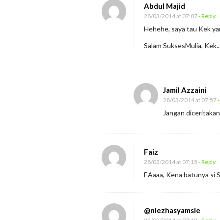
M
Abdul Majid
e
28/03/2014 at 07:07
- Reply
n
Hehehe, saya tau Kek ya
a
Salam SuksesMulia, Kek..
k
l
u
Jamil Azzaini
k
28/03/2014 at 07:57
-
a
Jangan diceritakan
n
K
e
Faiz
s
28/03/2014 at 07:15
- Reply
o
EAaaa, Kena batunya si
m
b
@niezhasyamsie
o