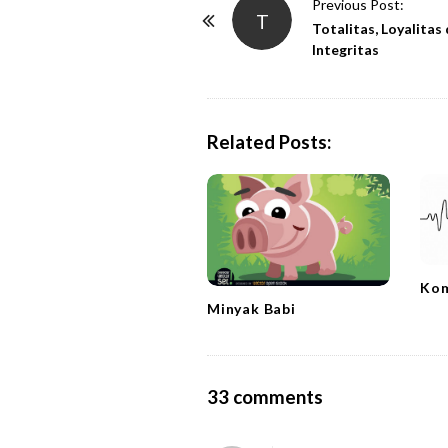
P
Previous Post:
T
o
Totalitas, Loyalitas
Integritas
s
t
N
a
Related Posts:
v
i
g
a
t
Ko
i
Minyak Babi
o
n
O
33 comments
n