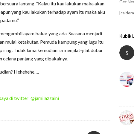
Get New
bersuara lantang, “Kalau itu kau lakukan maka akan
papun yang kau lakukan terhadap ayam itu maka aku
[calder
epadamu.”
mengambil ayam bakar yang ada. Suasana menjadi
Kubik 
ran mulai ketakutan. Pemuda kampung yang lugu itu
ring. Tidak lama kemudian, ia menjilat-jilat dubur
S
 celana panjang yang dipakainya.
emudian? Hehehehe….
saya di twitter: @jamilazzaini