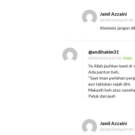
Jamil Azzaini
28/03/2014 at 07:58
-
Xixixixixi, jangan 
@andihakim31
28/03/2014 at 07:36
- Reply
Ya Allah jauhkan kami dr 
Ada pantun beh,
“Saat iman perlahan pergi
ayo taklukan sejak dini.
Makasih beh atas nasehat 
Peluk dari jauh
Jamil Azzaini
28/03/2014 at 07:59
-