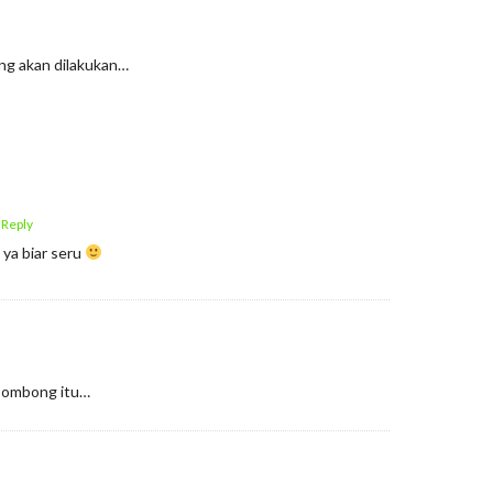
ng akan dilakukan…
 Reply
 ya biar seru
 Sombong itu…