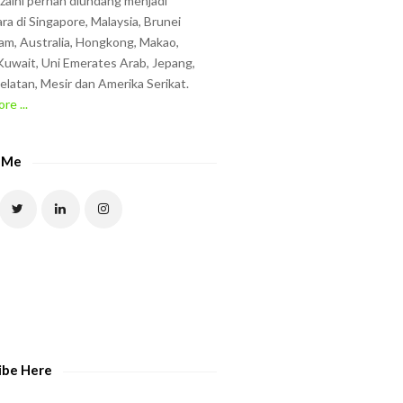
zzaini pernah diundang menjadi
ra di Singapore, Malaysia, Brunei
am, Australia, Hongkong, Makao,
uwait, Uni Emerates Arab, Jepang,
elatan, Mesir dan Amerika Serikat.
re ...
 Me
ibe Here