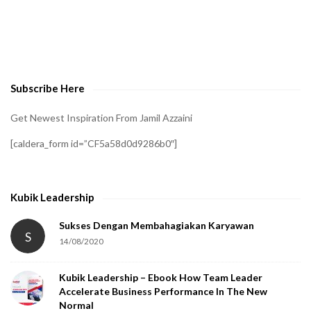
t
o
v
e
Subscribe Here
r
i
Get Newest Inspiration From Jamil Azzaini
f
[caldera_form id=”CF5a58d0d9286b0″]
y
t
h
Kubik Leadership
a
t
Sukses Dengan Membahagiakan Karyawan
S
14/08/2020
y
o
Kubik Leadership – Ebook How Team Leader
u
Accelerate Business Performance In The New
a
Normal