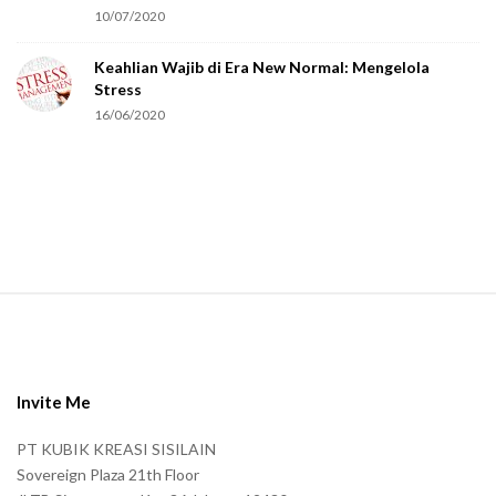
r
10/07/2020
e
Keahlian Wajib di Era New Normal: Mengelola
h
Stress
u
16/06/2020
m
a
n
.
S
i
t
e
Invite Me
F
PT KUBIK KREASI SISILAIN
o
Sovereign Plaza 21th Floor
o