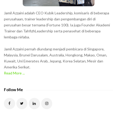
s
h
Jamil Azzaini adalah CEO Kubik Leadership, komisaris di beberapa
o
perusahaan, trainer leadership dan pengembangan diri di
w
perusahan besar ternama (Fortune 100). Ia juga Founder Akademi
Trainer dan TahfizhLeadership serta penasehat di beberapa
n
lembaga nirlaba.
i
n
Jamil Azzaini pernah diundang menjadi pembicara di Singapore,
t
Malaysia, Brunei Darusalam, Australia, Hongkong, Makao, Oman,
h
Kuwait, Uni Emerates Arab, Jepang, Korea Selatan, Mesir dan
Amerika Serikat.
e
Read More ...
C
A
P
Follow Me
T
C
H
A