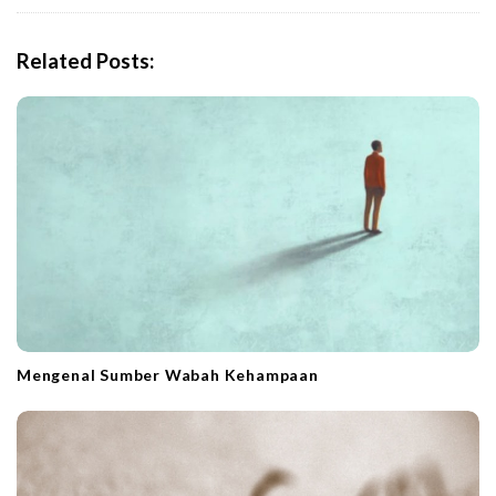
i
g
Related Posts:
a
t
i
o
n
Mengenal Sumber Wabah Kehampaan