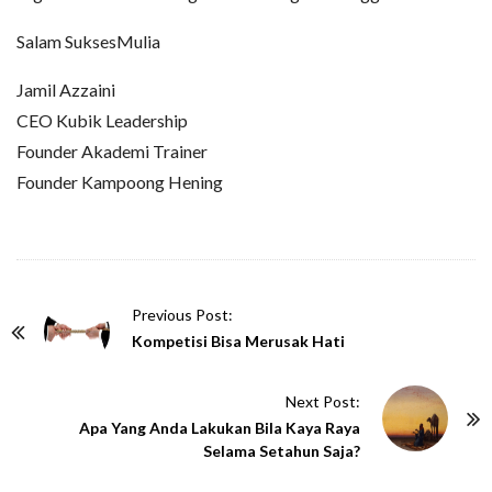
Salam SuksesMulia
Jamil Azzaini
CEO Kubik Leadership
Founder Akademi Trainer
Founder Kampoong Hening
P
Previous Post:
o
Kompetisi Bisa Merusak Hati
s
t
Next Post:
N
Apa Yang Anda Lakukan Bila Kaya Raya
Selama Setahun Saja?
a
v